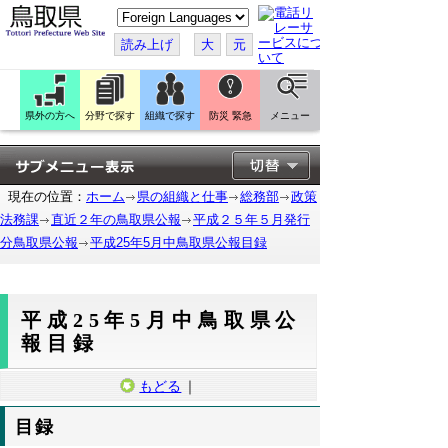
こ
の
ペ
読み上げ
大
元
ー
ジ
を
翻
訳
県外の方へ
分野で探す
組織で探す
防災 緊急
メニュー
す
る
現在の位置：
ホーム
県の組織と仕事
総務部
政策
法務課
直近２年の鳥取県公報
平成２５年５月発行
分鳥取県公報
平成25年5月中鳥取県公報目録
平成25年5月中鳥取県公
報目録
もどる
｜
目録