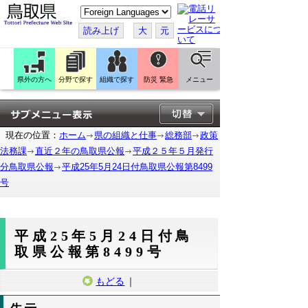
こ
の
ペ
読み上げ
大
元
ー
ジ
を
翻
訳
県外の方へ
分野で探す
組織で探す
防災 緊急
メニュー
す
る
現在の位置：
ホーム
県の組織と仕事
総務部
政策
法務課
直近２年の鳥取県公報
平成２５年５月発行
分鳥取県公報
平成25年5月24日付鳥取県公報第8499
号
平成25年5月24日付鳥
取県公報第8499号
もどる
｜