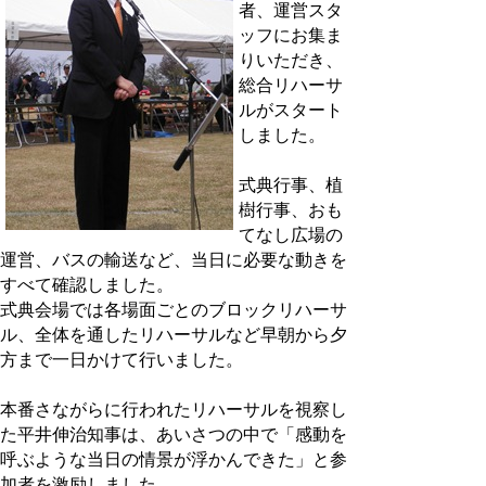
者、運営スタ
ッフにお集ま
りいただき、
総合リハーサ
ルがスタート
しました。
式典行事、植
樹行事、おも
てなし広場の
運営、バスの輸送など、当日に必要な動きを
すべて確認しました。
式典会場では各場面ごとのブロックリハーサ
ル、全体を通したリハーサルなど早朝から夕
方まで一日かけて行いました。
本番さながらに行われたリハーサルを視察し
た平井伸治知事は、あいさつの中で「感動を
呼ぶような当日の情景が浮かんできた」と参
加者を激励しました。