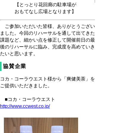
【とっとり花回廊の駐車場が
【おもてなし広場
おもてなし広場となります】
ご参加いただいた皆様、ありがとうござい
ました。今回のリハーサルを通して出てきた
課題など、細かい点を修正して開催前日の最
後のリハーサルに臨み、完成度を高めていき
たいと思います。
協賛企業
コカ・コーラウエスト様から「爽健美茶」を
ご提供いただきました。
■コカ・コーラウエスト
http://www.ccwest.co.jp/