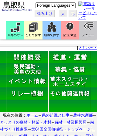
こ
の
ペ
読み上げ
大
元
ー
ジ
を
翻
訳
県外の方へ
分野で探す
組織で探す
防災 緊急
メニュー
す
る
|
とりネット
現在の位置：
ホーム
県の組織と仕事
農林水産部
とっとりの森林・林業・木材
森林・林業振興局
森
林づくり推進課
第64回全国植樹祭（トップページ）