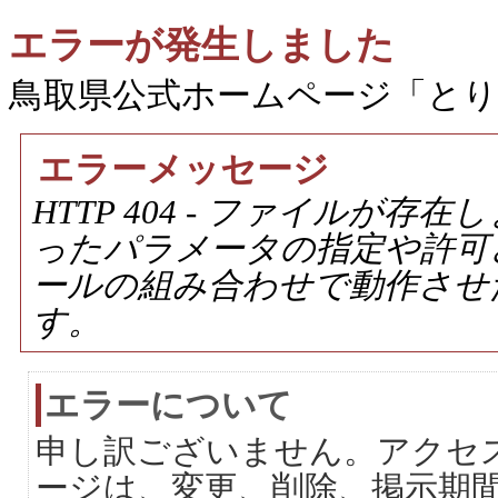
エラーが発生しました
鳥取県公式ホームページ「と
エラーメッセージ
HTTP 404 - ファイルが
ったパラメータの指定や許可
ールの組み合わせで動作させ
す。
エラーについて
申し訳ございません。アクセ
ージは、変更、削除、掲示期