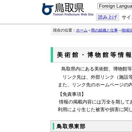
こ
の
ペ
ー
読み上げ
サイ
ジ
を
翻
現在の位置：
ホーム
県の組織と仕事
地域
訳
す
る
美術館・博物館等情
鳥取県内にある美術館、博物館等
リンク先は、外部リンク（施設等
また、リンク先のホームページの
【免責事項】
情報の掲載内容には万全を期して
利用により生じた被害や損害に関
鳥取県東部