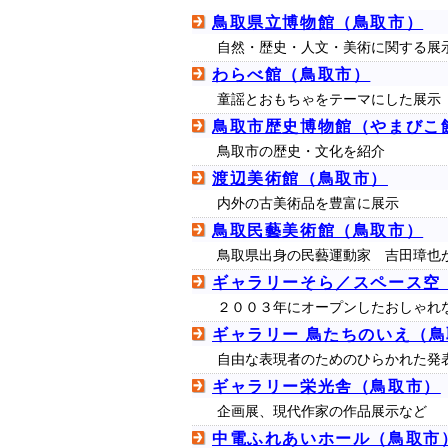
鳥取県立博物館（鳥取市）
自然・歴史・人文・美術に関する展
わらべ館（鳥取市）
童謡とおもちゃをテーマにした展示
鳥取市歴史博物館（やまびこ
鳥取市の歴史・文化を紹介
渡辺美術館（鳥取市）
内外の古美術品を豊富に展示
鳥取民藝美術館（鳥取市）
鳥取県出身の民藝運動家 吉田璋也
ギャラリーそら／スペース空
２００３年にオープンしたおしゃれ
ギャラリー 鳥たちのいえ（
自由な表現者のためのひらかれた発
ギャラリー栄光舎（鳥取市）
企画展、現代作家の作品展示など
中電ふれあいホール（鳥取市