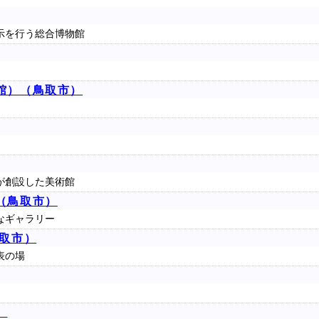
示を行う総合博物館
館）（鳥取市）
が創設した美術館
（鳥取市）
なギャラリー
鳥取市）
表の場
）