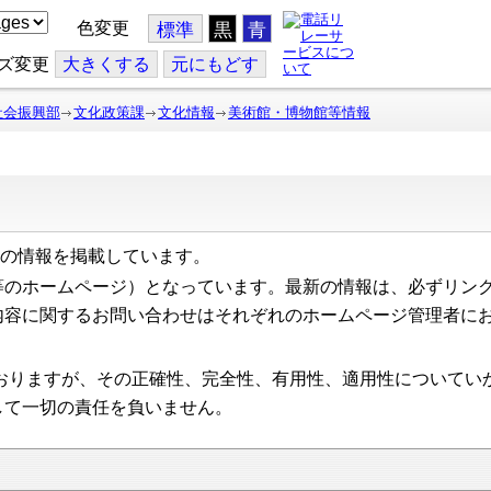
色変更
標準
黒
青
ズ変更
大
きくする
元
にもどす
社会振興部
文化政策課
文化情報
美術館・博物館等情報
報
の情報を掲載しています。
のホームページ）となっています。最新の情報は、必ずリンク
内容に関するお問い合わせはそれぞれのホームページ管理者に
おりますが、その正確性、完全性、有用性、適用性についてい
して一切の責任を負いません。