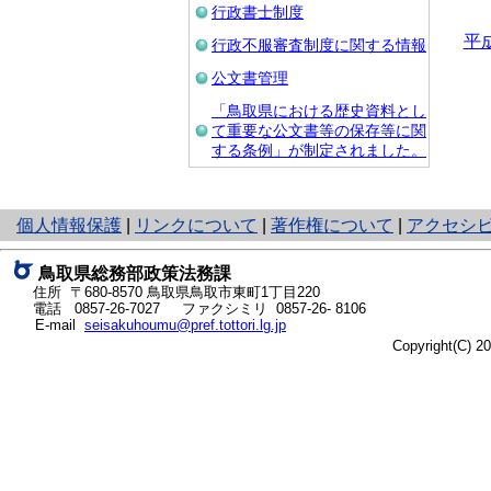
行政書士制度
平
行政不服審査制度に関する情報
公文書管理
「鳥取県における歴史資料とし
て重要な公文書等の保存等に関
する条例」が制定されました。
と
個人情報保護
|
リンクについて
|
著作権について
|
アクセシ
り
ネ
鳥取県総務部政策法務課
ッ
住所 〒680-8570
鳥取県鳥取市東町1丁目220
ト
電話
0857-26-7027
ファクシミリ 0857-26- 8106
E-mail
seisakuhoumu@pref.tottori.lg.jp
へ
Copyright(C) 
の