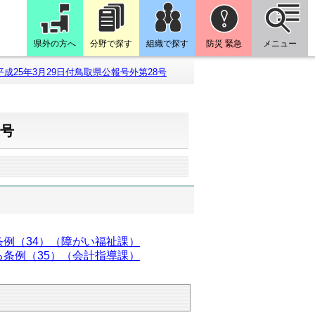
県外の方へ
分野で探す
組織で探す
防災 緊急
メニュー
平成25年3月29日付鳥取県公報号外第28号
8号
例（34）（障がい福祉課）
条例（35）（会計指導課）