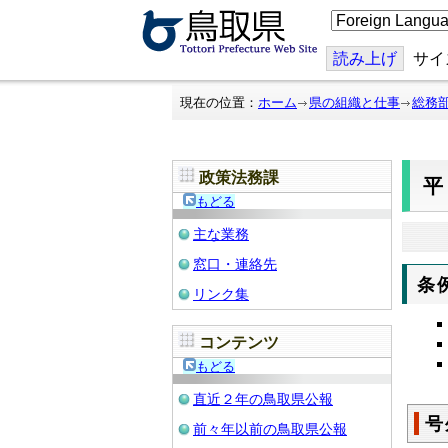
こ
の
ペ
ー
読み上げ
サイ
ジ
を
翻
現在の位置：
ホーム
県の組織と仕事
総務
訳
す
る
政策法務課
平
もどる
主な業務
窓口・連絡先
条
リンク集
コンテンツ
もどる
直近２年の鳥取県公報
号
前々年以前の鳥取県公報