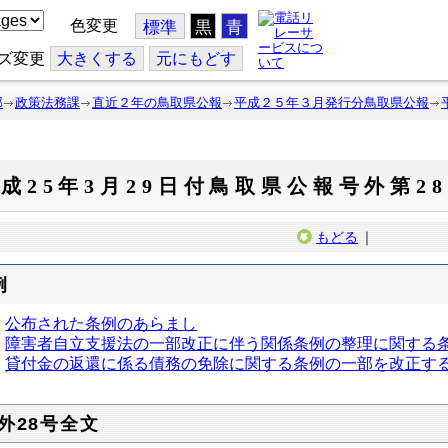
色変更
標準
黒
青
ズ変更
大
きくする
元
にもどす
部
政策法務課
直近２年の鳥取県公報
平成２５年３月発行分鳥取県公報
成25年3月29日付鳥取県公報号外第2
もどる
｜
例
公布された条例のあらまし
障害者自立支援法の一部改正に伴う関係条例の整理に関する条
貸付金の返還に係る債務の免除に関する条例の一部を改正する
外28号全文