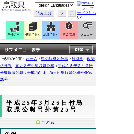
こ
の
ペ
読み上げ
大
元
ー
ジ
を
翻
訳
県外の方へ
分野で探す
組織で探す
防災 緊急
メニュー
す
る
現在の位置：
ホーム
県の組織と仕事
総務部
政策
法務課
直近２年の鳥取県公報
平成２５年３月発行
分鳥取県公報
平成25年3月26日付鳥取県公報号外第
25号
平成25年3月26日付鳥
取県公報号外第25号
もどる
｜