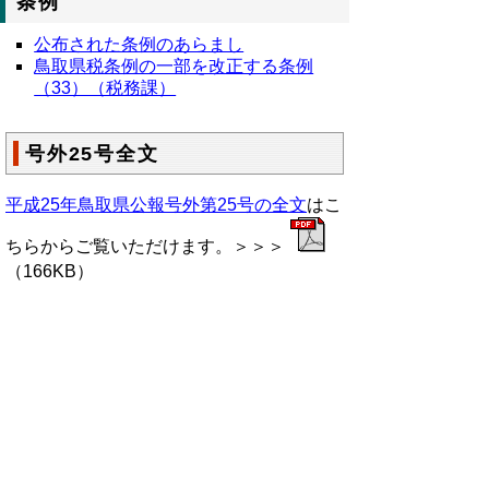
条例
公布された条例のあらまし
鳥取県税条例の一部を改正する条例
（33）（税務課）
号外25号全文
平成25年鳥取県公報号外第25号の全文
はこ
ちらからご覧いただけます。＞＞＞
（166KB）
▲ページ上部に戻る
と
個人情報保護
|
リンクについて
|
著作権に
り
ついて
|
アクセシビリティ
ネ
鳥取県総務部政策法務課
ッ