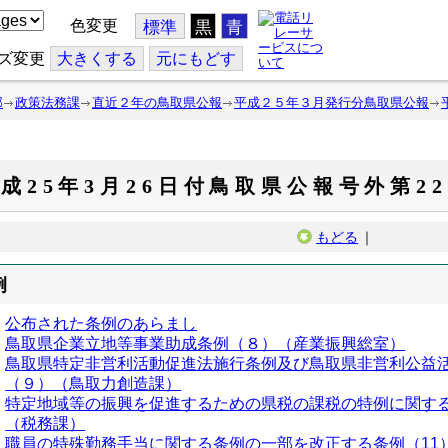
色変更
標準
黒
青
ズ変更
大
きくする
元
にもどす
部
政策法務課
直近２年の鳥取県公報
平成２５年３月発行分鳥取県公報
成25年3月26日付鳥取県公報号外第2
もどる
｜
例
公布された条例のあらまし
鳥取県企業立地等事業助成条例（８）（産業振興総室）
鳥取県特定非営利活動促進法施行条例及び鳥取県非営利公益活
（９）（鳥取力創造課）
特定地域等の振興を促進するための県税の課税の特例に関する
（税務課）
職員の特殊勤務手当に関する条例の一部を改正する条例（11