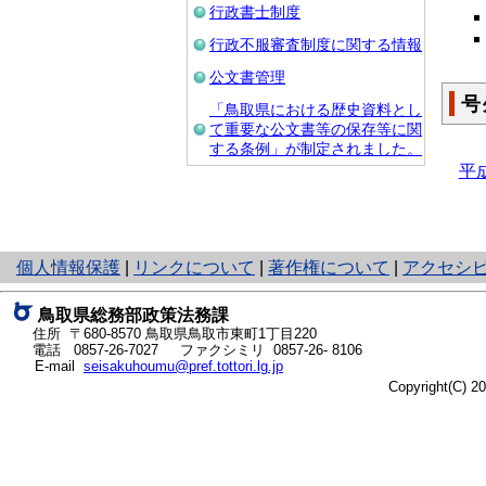
行政書士制度
行政不服審査制度に関する情報
公文書管理
号
「鳥取県における歴史資料とし
て重要な公文書等の保存等に関
する条例」が制定されました。
平
と
個人情報保護
|
リンクについて
|
著作権について
|
アクセシ
り
ネ
鳥取県総務部政策法務課
ッ
住所 〒680-8570
鳥取県鳥取市東町1丁目220
ト
電話
0857-26-7027
ファクシミリ 0857-26- 8106
E-mail
seisakuhoumu@pref.tottori.lg.jp
へ
Copyright(C) 
の