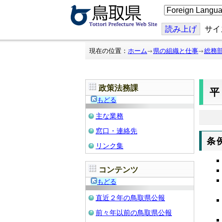
こ
の
ペ
ー
読み上げ
サイ
ジ
を
翻
現在の位置：
ホーム
県の組織と仕事
総務
訳
す
る
政策法務課
平
もどる
主な業務
窓口・連絡先
条
リンク集
コンテンツ
もどる
直近２年の鳥取県公報
前々年以前の鳥取県公報