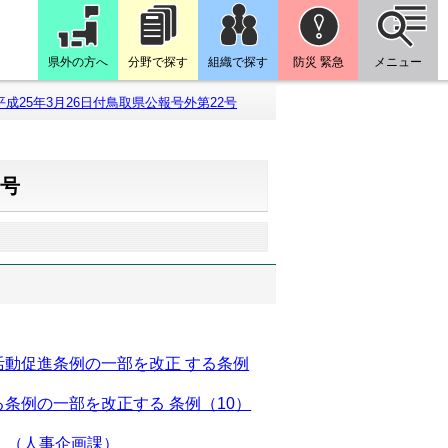
県外の方へ
分野で探す
組織で探す
防災 緊急
メニュー
平成25年3月26日付鳥取県公報号外第22号
2号
動促進条例の一部を改正 する条例
条例の一部を改正する 条例（10）
）（人事企画課）