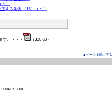
（〃）
正する条例 （13）（〃）
ます。＞＞＞
（318KB）
▲ページ上部に戻る
 7000020310000