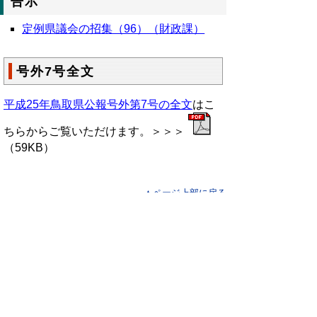
告示
定例県議会の招集（96）（財政課）
号外7号全文
平成25年鳥取県公報号外第7号の全文
はこ
ちらからご覧いただけます。＞＞＞
（59KB）
▲ページ上部に戻る
と
個人情報保護
|
リンクについて
|
著作権に
り
ついて
|
アクセシビリティ
ネ
鳥取県総務部政策法務課
ッ
住所 〒680-8570
ト
鳥取県鳥取市東町1丁目220