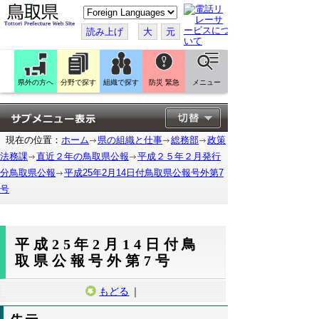
こ
の
ペ
読み上げ
大
元
ー
ジ
を
翻
訳
県外の方へ
分野で探す
組織で探す
防災 緊急
メニュー
す
る
現在の位置：
ホーム
県の組織と仕事
総務部
政策
法務課
直近２年の鳥取県公報
平成２５年２月発行
分鳥取県公報
平成25年2月14日付鳥取県公報号外第7
号
平成25年2月14日付鳥
取県公報号外第7号
もどる
｜