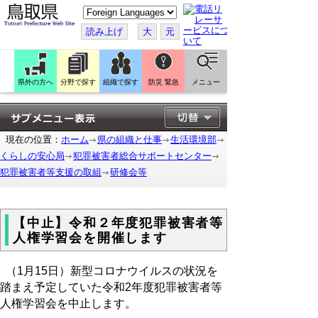
こ
の
ペ
読み上げ
大
元
ー
ジ
を
翻
訳
県外の方へ
分野で探す
組織で探す
防災 緊急
メニュー
す
る
現在の位置：
ホーム
県の組織と仕事
生活環境部
くらしの安心局
犯罪被害者総合サポートセンター
犯罪被害者等支援の取組
研修会等
【中止】令和２年度犯罪被害者等
人権学習会を開催します
（1月15日）新型コロナウイルスの状況を
踏まえ予定していた令和2年度犯罪被害者等
人権学習会を中止します。