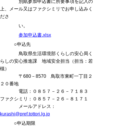
別紙参加申込書に所要事項を記入の
上、メール又はファクシミリでお申し込みく
ださ
い。
参加申込書.xlsx
○申込先
鳥取県生活環境部くらしの安心局く
らしの安心推進課 地域安全担当（担当：若
槻）
〒680－8570 鳥取市東町一丁目２
２０番地
電話：０８５７－２６－７１８３
ファクシミリ：０８５７－２６－８１７１
メールアドレス：
kurashi@pref.tottori.lg.jp
○申込期限