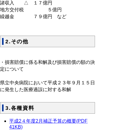
諸収入 △ １７億円
地方交付税 ５億円
繰越金 ７９億円 など
2.その他
・損害賠償に係る和解及び損害賠償の額の決
定について
県立中央病院において平成２３年９月１５日
に発生した医療過誤に対する和解
3.各種資料
平成2４年度2月補正予算の概要(PDF
41KB)
補正後予算状況（歳入・目的別・性質別