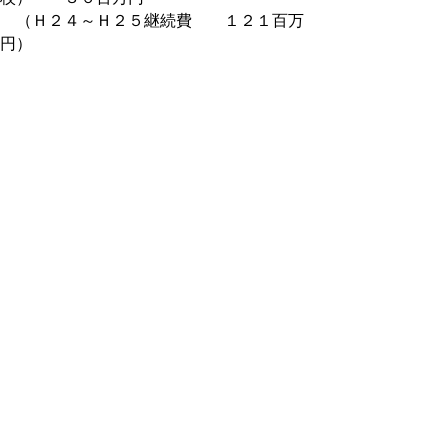
（Ｈ２４～Ｈ２５継続費 １２１百万
円）
○公共事業 ２，５５８百万円
3.各種資料
平成24年度11月補正予算の概要(PDF
144kb)
主な事業説明資料(PDF 1026kb)
補正後予算状況（歳入・目的別・性質
別）(PDF 65kb)
補正後財政状況（基金・県債残高）
(PDF 58kb)
付議案一覧(PDF 279kb)
予算節別明細書
補正額
補正後
※PDFをご覧頂くにはア
ドビリーダーが必要です。
お持ちでないかたは
こちらからダウンロー