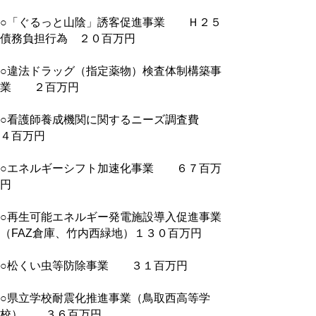
○「ぐるっと山陰」誘客促進事業 Ｈ２５
債務負担行為 ２０百万円
○違法ドラッグ（指定薬物）検査体制構築事
業 ２百万円
○看護師養成機関に関するニーズ調査費
４百万円
○エネルギーシフト加速化事業 ６７百万
円
○再生可能エネルギー発電施設導入促進事業
（FAZ倉庫、竹内西緑地）１３０百万円
○松くい虫等防除事業 ３１百万円
○県立学校耐震化推進事業（鳥取西高等学
校） ３６百万円