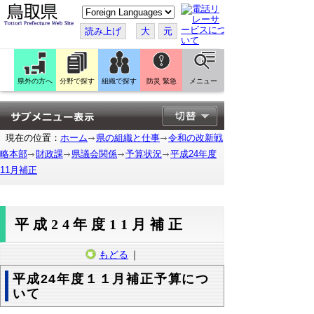
こ
の
ペ
読み上げ
大
元
ー
ジ
を
翻
訳
県外の方へ
分野で探す
組織で探す
防災 緊急
メニュー
す
る
現在の位置：
ホーム
県の組織と仕事
令和の改新戦
略本部
財政課
県議会関係
予算状況
平成24年度
11月補正
平成24年度11月補正
もどる
｜
平成24年度１１月補正予算につ
いて