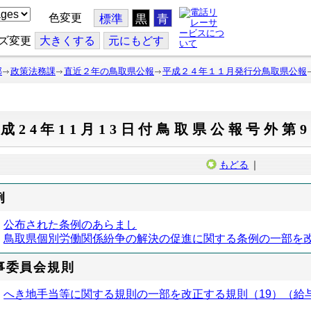
色変更
標準
黒
青
ズ変更
大
きくする
元
にもどす
部
政策法務課
直近２年の鳥取県公報
平成２４年１１月発行分鳥取県公報
成24年11月13日付鳥取県公報号外第9
もどる
｜
例
公布された条例のあらまし
鳥取県個別労働関係紛争の解決の促進に関する条例の一部を改
事委員会規則
へき地手当等に関する規則の一部を改正する規則（19）（給