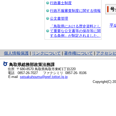
行政書士制度
号
行政不服審査制度に関する情報
公文書管理
平
「鳥取県における歴史資料とし
て重要な公文書等の保存等に関
する条例」が制定されました。
と
個人情報保護
|
リンクについて
|
著作権について
|
アクセシ
り
ネ
鳥取県総務部政策法務課
ッ
住所 〒680-8570
鳥取県鳥取市東町1丁目220
ト
電話
0857-26-7027
ファクシミリ 0857-26- 8106
E-mail
seisakuhoumu@pref.tottori.lg.jp
へ
Copyright(C) 
の