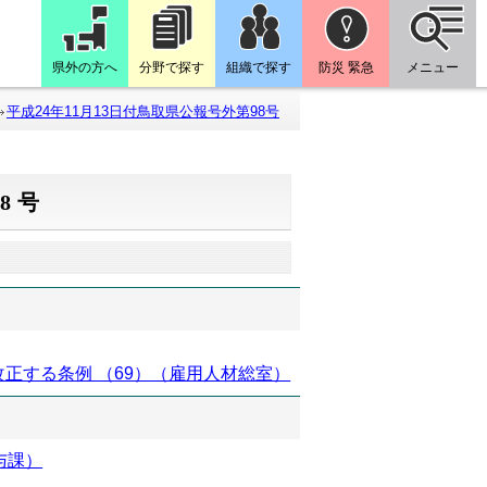
県外の方へ
分野で探す
組織で探す
防災 緊急
メニュー
平成24年11月13日付鳥取県公報号外第98号
8号
正する条例 （69）（雇用人材総室）
与課）