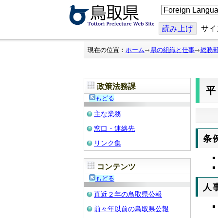
こ
の
ペ
ー
読み上げ
サイ
ジ
を
翻
現在の位置：
ホーム
県の組織と仕事
総務
訳
す
る
政策法務課
平
もどる
主な業務
窓口・連絡先
条
リンク集
コンテンツ
もどる
人
直近２年の鳥取県公報
前々年以前の鳥取県公報