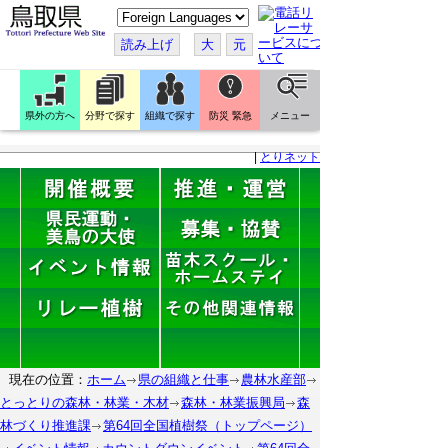
こ
の
ペ
読み上げ
大
元
ー
ジ
を
翻
訳
県外の方へ
分野で探す
組織で探す
防災 緊急
メニュー
す
る
|
とりネット
現在の位置：
ホーム
県の組織と仕事
農林水産部
とっとりの森林・林業・木材
森林・林業振興局
森
林づくり推進課
第64回全国植樹祭（トップページ）