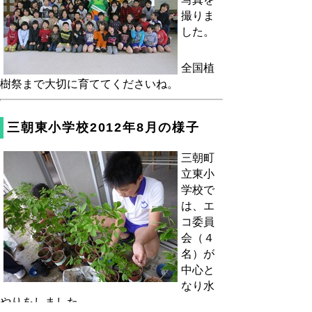
撮りま
した。
全国植
樹祭まで大切に育ててくださいね。
三朝東小学校2012年8月の様子
三朝町
立東小
学校で
は、エ
コ委員
会（４
名）が
中心と
なり水
やりをしました。