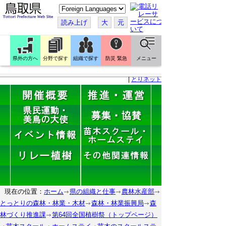
こ
の
ペ
読み上げ
大
元
ー
ジ
を
翻
訳
県外の方へ
分野で探す
組織で探す
防災 緊急
メニュー
す
る
|
とりネット
現在の位置：
ホーム
県の組織と仕事
農林水産部
とっとりの森林・林業・木材
森林・林業振興局
森
林づくり推進課
第64回全国植樹祭（トップページ）