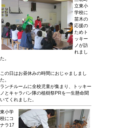
立東小
学校に
苗木の
応援の
ためト
ッキー
ノが訪
れまし
た。
この日はお昼休みの時間におじゃましまし
た。
ランチルームに全校児童が集まり、トッキー
ノとキャラバン隊の植樹祭PRを一生懸命聞
いてくれました。
東小学
校にコ
ナラ17