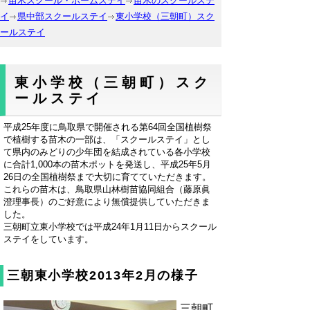
苗木スクール・ホームステイ
苗木のスクールステ
イ
県中部スクールステイ
東小学校（三朝町）スク
ールステイ
東小学校（三朝町）スク
ールステイ
平成25年度に鳥取県で開催される第64回全国植樹祭
で植樹する苗木の一部は、「スクールステイ」とし
て県内のみどりの少年団を結成されている各小学校
に合計1,000本の苗木ポットを発送し、平成25年5月
26日の全国植樹祭まで大切に育てていただきます。
これらの苗木は、鳥取県山林樹苗協同組合（藤原眞
澄理事長）のご好意により無償提供していただきま
した。
三朝町立東小学校では平成24年1月11日からスクール
ステイをしています。
三朝東小学校2013年2月の様子
三朝町