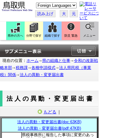
こ
の
ペ
読み上げ
大
元
ー
ジ
を
翻
訳
県外の方へ
分野で探す
組織で探す
防災 緊急
メニュー
す
る
現在の位置：
ホーム
県の組織と仕事
令和の改新戦
略本部
税務課
各種申請様式
法人県民税（事業
税）関係
法人の異動・変更届出書
法人の異動・変更届出書
もどる
｜
法人の異動・変更届出書(doc:63KB)
法人の異動・変更届出書(pdf:47KB)
県税事務所に報告した事項に変更のあっ