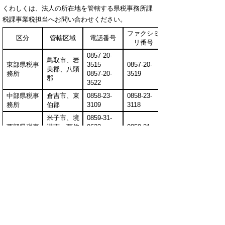
くわしくは、法人の所在地を管轄する県税事務所課
税課事業税担当へお問い合わせください。
ファクシミ
区分
管轄区域
電話番号
リ番号
0857-20-
鳥取市、岩
東部県税事
3515
0857-20-
美郡、八頭
務所
0857-20-
3519
郡
3522
中部県税事
倉吉市、東
0858-23-
0858-23-
務所
伯郡
3109
3118
米子市、境
0859-31-
西部県税事
港市、西伯
9622
0859-31-
務所
郡、
0859-31-
9613
日野郡
9623
※鳥取県内に本店が所在する外形標準課税対象法人
及び収入金額課税法人は、上記にかかわらず東部県
税事務所が所管します。
▲ページ上部に戻る
と
個人情報保護
|
リンクについて
|
著作権に