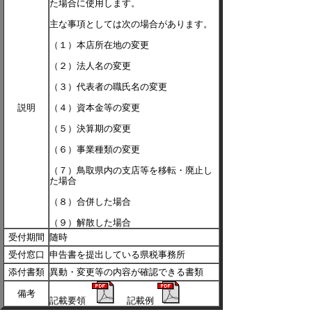
た場合に使用します。
主な事項としては次の場合があります。
（１）本店所在地の変更
（２）法人名の変更
（３）代表者の職氏名の変更
説明
（４）資本金等の変更
（５）決算期の変更
（６）事業種類の変更
（７）鳥取県内の支店等を移転・廃止し
た場合
（８）合併した場合
（９）解散した場合
受付期間
随時
受付窓口
申告書を提出している県税事務所
添付書類
異動・変更等の内容が確認できる書類
備考
記載要領
記載例