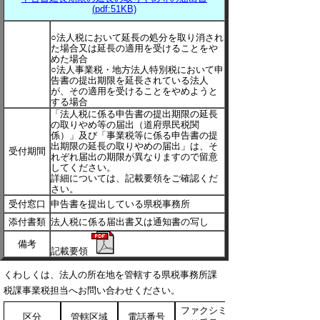
(pdf:51KB)
○法人税において延長の処分を取り消され
た場合又は延長の適用を受けることをや
めた場合
○法人事業税・地方法人特別税において申
告書の提出期限を延長されている法人
が、その適用を受けることをやめようと
する場合
「法人税に係る申告書の提出期限の延長
の取りやめ等の届出（道府県民税関
係）」及び「事業税等に係る申告書の提
出期限の延長の取りやめの届出」は、そ
受付期間
れぞれ届出の期限が異なりますので留意
してください。
詳細については、記載要領をご確認くだ
さい。
受付窓口
申告書を提出している県税事務所
添付書類
法人税に係る届出書又は通知書の写し
備考
記載要領
くわしくは、法人の所在地を管轄する県税事務所課
税課事業税担当へお問い合わせください。
ファクシミ
区分
管轄区域
電話番号