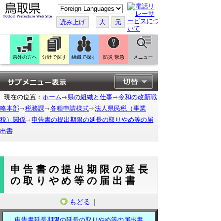
こ
の
ペ
読み上げ
大
元
ー
ジ
を
翻
訳
県外の方へ
分野で探す
組織で探す
防災 緊急
メニュー
す
る
現在の位置：
ホーム
県の組織と仕事
令和の改新戦
略本部
税務課
各種申請様式
法人県民税（事業
税）関係
申告書の提出期限の延長の取りやめ等の届
出書
申告書の提出期限の延長
の取りやめ等の届出書
もどる
｜
申告書延長期限の延長の取りやめ等の届出書