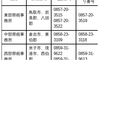
リ番号
0857-20-
鳥取市、岩
東部県税事
3515
0857-20-
美郡、八頭
務所
0857-20-
3519
郡
3522
中部県税事
倉吉市、東
0858-23-
0858-23-
務所
伯郡
3109
3118
米子市、境
0859-31-
西部県税事
港市、西伯
9622
0859-31-
務所
郡、
0859-31-
9613
日野郡
9623
※鳥取県内に本店が所在する外形標準課税対象法人
及び収入金額課税法人は、上記にかかわらず東部県
税事務所が所管します。
▲ページ上部に戻る
と
個人情報保護
|
リンクについて
|
著作権に
り
ついて
|
アクセシビリティ
ネ