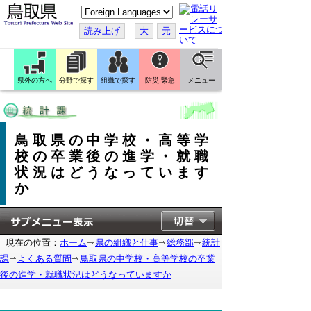
こ
の
ペ
読み上げ
大
元
ー
ジ
を
翻
訳
県外の方へ
分野で探す
組織で探す
防災 緊急
メニュー
す
る
鳥取県の中学校・高等学
校の卒業後の進学・就職
状況はどうなっています
か
現在の位置：
ホーム
県の組織と仕事
総務部
統計
課
よくある質問
鳥取県の中学校・高等学校の卒業
後の進学・就職状況はどうなっていますか