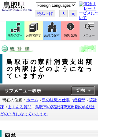
こ
の
ペ
読み上げ
大
元
ー
ジ
を
翻
訳
県外の方へ
分野で探す
組織で探す
防災 緊急
メニュー
す
る
鳥取市の家計消費支出額
の内訳はどのようになっ
ていますか
現在の位置：
ホーム
県の組織と仕事
総務部
統計
課
よくある質問
鳥取市の家計消費支出額の内訳は
どのようになっていますか
回答