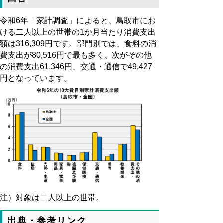
令和
6
年「家計調査」によると、鳥取市にお
ける二人以上の世帯の
1
か月当たり消費支出
額は
316,309
円です。部門別では、食料の消
費支出が
80,516
円で最も多く、次がその他
の消費支出
61,346
円、交通・通信で
49,427
円となっています。
注）対象は二人以上の世帯。
出典・参考リンク