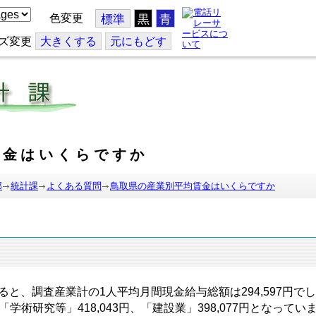
色変更
標準
黒
青
ズ変更
大
きくする
元
にもどす
賃金はいくらですか
部
統計課
よくある質問
鳥取県の産業別平均賃金はいくらですか
ると、調査産業計の
1
人平均月間現金給与総額は
294,597
円でし
「学術研究等」
418,043
円、「建設業」
398,077
円となってい