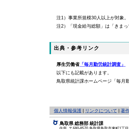
注
1
）事業所規模
30
人以上が対象。
注
2
）「現金給与総額」は「きまっ
出典・参考リンク
厚生労働省
「毎月勤労統計調査」
以下にも記載があります。
鳥取県統計課ホームページ「毎月
と
個人情報保護
|
リンクについて
|
著
り
ネ
鳥取県 総務部 統計課
ッ
住所 〒680-8570
鳥取県鳥取市東町1丁目2