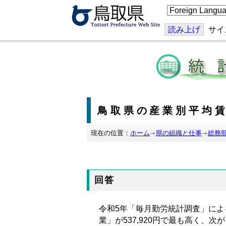
こ
の
ペ
ー
読み上げ
サイ
ジ
を
翻
訳
す
る
鳥取県の産業別平均
現在の位置：
ホーム
県の組織と仕事
総務
回答
令和
5
年「毎月勤労統計調査」によ
業」が
537,920
円で最も高く、次が