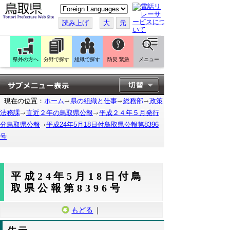
こ
の
ペ
読み上げ
大
元
ー
ジ
を
翻
訳
県外の方へ
分野で探す
組織で探す
防災 緊急
メニュー
す
る
現在の位置：
ホーム
県の組織と仕事
総務部
政策
法務課
直近２年の鳥取県公報
平成２４年５月発行
分鳥取県公報
平成24年5月18日付鳥取県公報第8396
号
平成24年5月18日付鳥
取県公報第8396号
もどる
｜