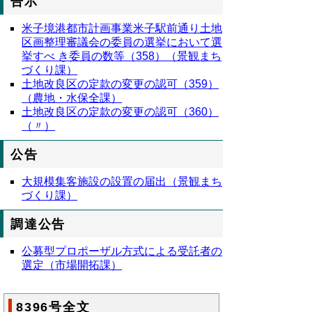
告示
米子境港都市計画事業米子駅前通り土地
区画整理審議会の委員の選挙において選
挙すべ き委員の数等（358）（景観まち
づくり課）
土地改良区の定款の変更の認可（359）
（農地・水保全課）
土地改良区の定款の変更の認可（360）
（〃）
公告
大規模集客施設の設置の届出（景観まち
づくり課）
調達公告
公募型プロポーザル方式による受託者の
選定（市場開拓課）
8396号全文