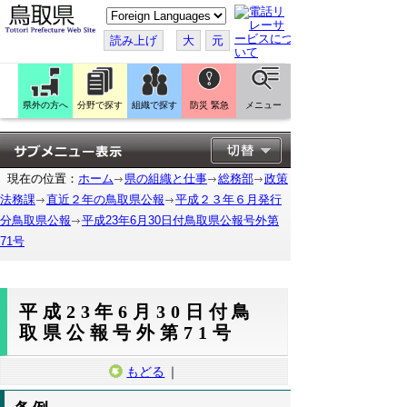
こ
の
ペ
読み上げ
大
元
ー
ジ
を
翻
訳
県外の方へ
分野で探す
組織で探す
防災 緊急
メニュー
す
る
現在の位置：
ホーム
県の組織と仕事
総務部
政策
法務課
直近２年の鳥取県公報
平成２３年６月発行
分鳥取県公報
平成23年6月30日付鳥取県公報号外第
71号
平成23年6月30日付鳥
取県公報号外第71号
もどる
｜