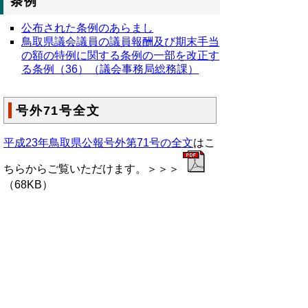
条例
公布された条例のあらまし
鳥取県議会議員の議員報酬及び期末手当
の額の特例に関する条例の一部を改正す
る条例（36）（議会事務局総務課）
号外71号全文
平成23年鳥取県公報号外第71号の全文
はこ
ちらからご覧いただけます。＞＞＞
（68KB）
▲ページ上部に戻る
と
個人情報保護
|
リンクについて
|
著作権に
り
ついて
|
アクセシビリティ
ネ