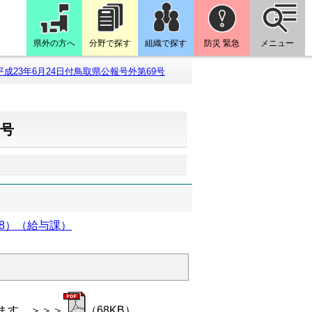
県外の方へ
分野で探す
組織で探す
防災 緊急
メニュー
平成23年6月24日付鳥取県公報号外第69号
9号
8）（給与課）
ます。＞＞＞
（68KB）