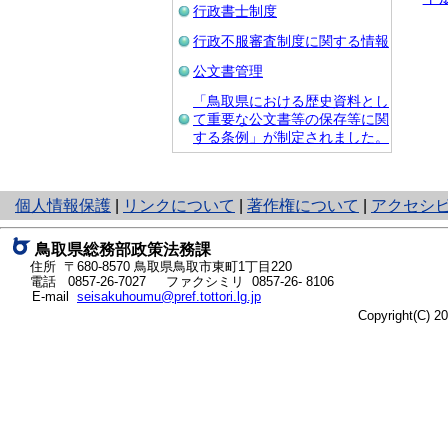
行政書士制度
行政不服審査制度に関する情報
公文書管理
「鳥取県における歴史資料とし
て重要な公文書等の保存等に関
する条例」が制定されました。
と
個人情報保護
|
リンクについて
|
著作権について
|
アクセシ
り
ネ
鳥取県総務部政策法務課
ッ
住所 〒680-8570
鳥取県鳥取市東町1丁目220
ト
電話
0857-26-7027
ファクシミリ 0857-26- 8106
E-mail
seisakuhoumu@pref.tottori.lg.jp
へ
Copyright(C) 
の