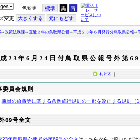
色変更
標準
黒
青
ズ変更
大
きくする
元
にもどす
部
政策法務課
直近２年の鳥取県公報
平成２３年６月発行分鳥取県公報
成23年6月24日付鳥取県公報号外第6
もどる
｜
事委員会規則
職員の旅費等に関する条例施行規則の一部を改正する規則（1
外69号全文
成23年鳥取県公報号外第69号の全文
はこちらからご覧いただけ