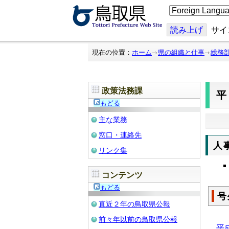
こ
の
ペ
ー
読み上げ
サイ
ジ
を
翻
現在の位置：
ホーム
県の組織と仕事
総務
訳
す
る
政策法務課
平
もどる
主な業務
窓口・連絡先
人
リンク集
コンテンツ
もどる
号
直近２年の鳥取県公報
前々年以前の鳥取県公報
平