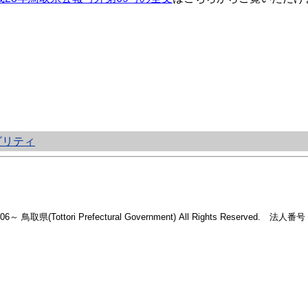
ビリティ
2006～ 鳥取県(Tottori Prefectural Government) All Rights Reserved. 法人番号