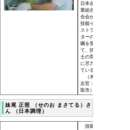
日本左官
業組合連
合会から
技能イン
ストラク
ターの委
嘱を受け
て、技能
士の育成
に尽力し
ている。
（木谷
左官：鳥
取市）
妹尾 正照 （せのお まさてる）さ
ん （日本調理）
技能を