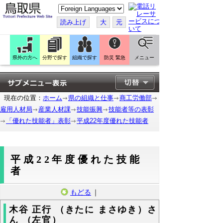
こ
の
ペ
読み上げ
大
元
ー
ジ
を
翻
訳
県外の方へ
分野で探す
組織で探す
防災 緊急
メニュー
す
る
現在の位置：
ホーム
県の組織と仕事
商工労働部
雇用人材局
産業人材課
技能振興
技能者等の表彰
「優れた技能者」表彰
平成22年度優れた技能者
平成22年度優れた技能
者
もどる
｜
木谷 正行 （きたに まさゆき）さ
ん （左官）