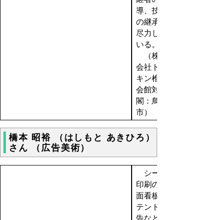
導、技術
の継承に
尽力して
いる。
（株式
会社トー
キン椎茸
会館対翠
閣：鳥取
市）
橋本 昭裕 （はしもと あきひろ）
さん （広告美術）
シート
印刷の平
面看板、
テント広
告などの