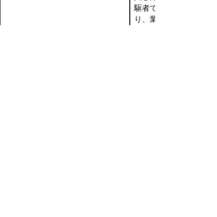
駆者であ
り、業界
に先駆け
て基幹技
能者を取
得し、施
工能力、
技術を活
かした施
工をして
いる。
また、
業界の若
年労働者
技能向上
研修など
による若
者の技能
育成に尽