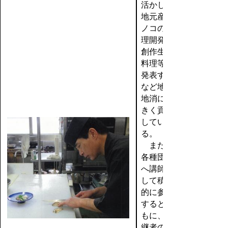
活かして
地元産キ
ノコの料
理開発、
創作生姜
料理等を
発表する
など地産
地消に大
きく貢献
してい
る。
また、
各種団体
へ講師と
して積極
的に参加
するとと
もに、後
継者の指