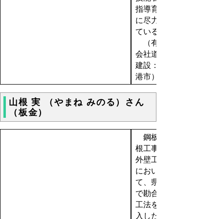
指導育成
に尽力し
ている。
（有限
会社道田
建設：境
港市）
山根 実 （やまね みのる）さん
（板金）
鋼板屋
根工事・
外壁工事
におい
て、県内
で勘合式
工法を導
入した先