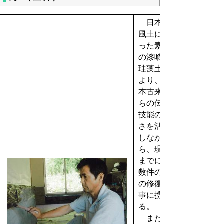
日本の
風土に合
った素材
の漆喰や
珪藻土に
より、日
本古来か
らの伝統
技能の良
さを活か
しなが
ら、現在
までに十
数件の蔵
の修復工
事に携わ
る。
また、