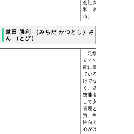
会社大
和：米子
市）
道田 勝利 （みちだ かつとし）さ
ん （とび）
足場組
立ての技
能に優れ
ているだ
けでな
く、基幹
技能者と
して安全
管理と品
質、生産
性向上を
心がける