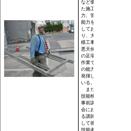
など優れ
た施工能
力、管理
能力を有
してお
り、大規
模工事、
悪天候で
の足場組
作業でそ
の能力を
発揮して
いる。
また、
技能検定
事前講習
会におけ
る講師と
して後進
技能者の