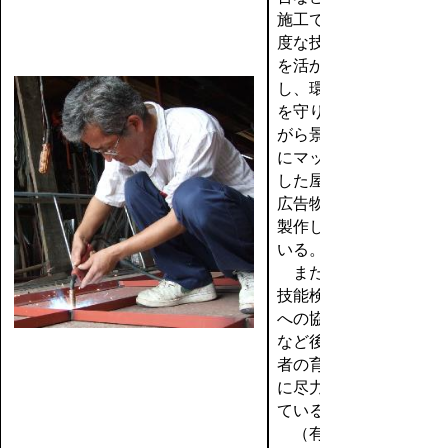
施工で高
度な技術
を活か
し、環境
を守りな
がら景観
にマッチ
した屋外
広告物を
製作して
いる。
また、
技能検定
への協力
など後継
者の育成
に尽力し
ている。
（有限