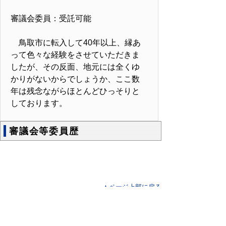
審議会委員：受託可能
鳥取市に転入して40年以上、縁あ
って色々な経験をさせていただきま
したが、その反面、地元には全くゆ
かりがないからでしょうか、ここ数
年は残念ながらほとんどひっそりと
しております。
審議会等委員歴
▲ページ上部に戻る
と
個人情報保護
|
リンクについて
|
著作権に
り
ついて
|
アクセシビリティ