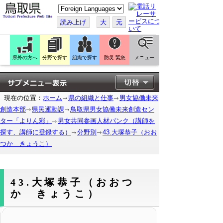
こ
の
ペ
読み上げ
大
元
ー
ジ
を
翻
訳
県外の方へ
分野で探す
組織で探す
防災 緊急
メニュー
す
る
現在の位置：
ホーム
県の組織と仕事
男女協働未来
創造本部
県民運動課
鳥取県男女協働未来創造セン
ター「よりん彩」
男女共同参画人材バンク（講師を
探す、講師に登録する）
分野別
43.大塚恭子（おお
つか きょうこ）
43.大塚恭子（おおつ
か きょうこ）