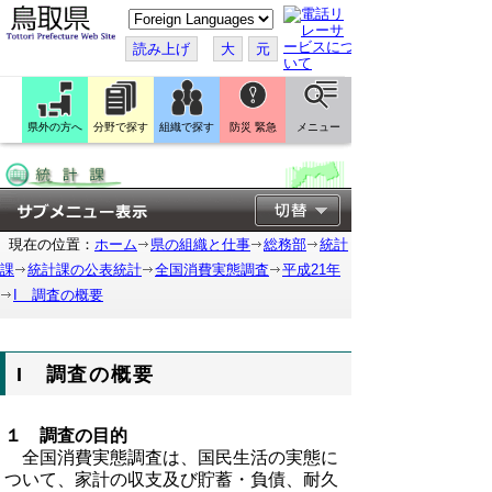
こ
の
ペ
読み上げ
大
元
ー
ジ
を
翻
訳
県外の方へ
分野で探す
組織で探す
防災 緊急
メニュー
す
る
現在の位置：
ホーム
県の組織と仕事
総務部
統計
課
統計課の公表統計
全国消費実態調査
平成21年
I 調査の概要
I 調査の概要
１ 調査の目的
全国消費実態調査は、国民生活の実態に
ついて、家計の収支及び貯蓄・負債、耐久