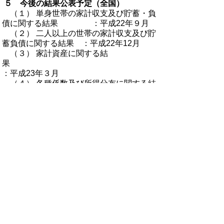
５ 今後の結果公表予定（全国）
（１） 単身世帯の家計収支及び貯蓄・負
債に関する結果 ：平成22年９月
（２） 二人以上の世帯の家計収支及び貯
蓄負債に関する結果 ：平成22年12月
（３） 家計資産に関する結
果
：平成23年３月
（４） 各種係数及び所得分布に関する結
果 ：平成23年
10月
▲トップに戻る
御利用に当たって
当ホームページに掲載している統計データ等の一部
は、Excel形式、またはPDF形式で提供しています。閲
覧ソフトが必要な場合は、無償の
「Excel モバイルア
プリ」
、
「Excel Online」
、
「Adobe Acrobat