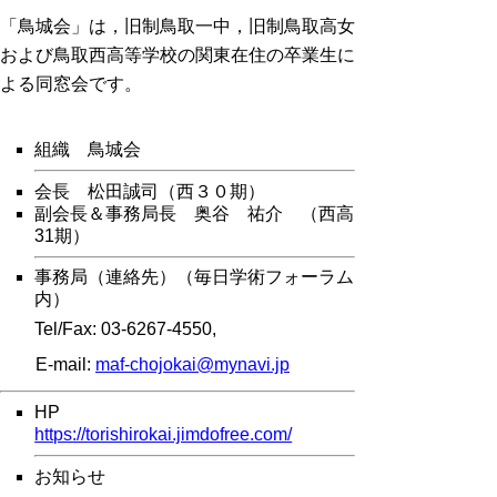
「鳥城会」は，旧制鳥取一中，旧制鳥取高女
および鳥取西高等学校の関東在住の卒業生に
よる同窓会です。
組織
鳥城会
会長 松田誠司（西３０期）
副会長＆事務局長
奥谷 祐介 （西高
31期）
事務局（連絡先）
（毎日学術フォーラム
内）
Tel/Fax: 03‐6267‐4550,
E-mail:
maf-chojokai@mynavi.jp
HP
https://torishirokai.jimdofree.com/
お知らせ