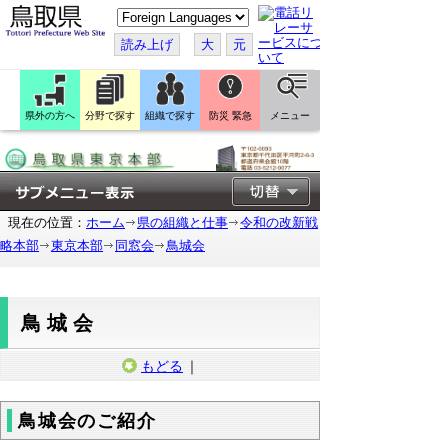
こ
の
ペ
読み上げ
大
元
ー
ジ
を
翻
訳
県外の方へ
分野で探す
組織で探す
防災 緊急
メニュー
す
る
現在の位置：
ホーム
県の組織と仕事
令和の改新戦
略本部
東京本部
同窓会
鳥城会
鳥城会
もどる
｜
鳥城会のご紹介