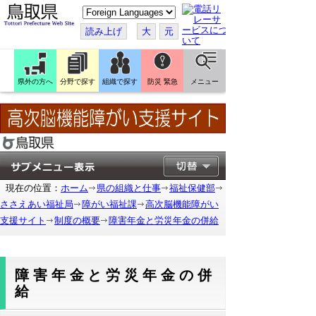
こ
の
ペ
読み上げ
大
元
ー
ジ
を
翻
訳
県外の方へ
分野で探す
組織で探す
防災 緊急
メニュー
す
る
現在の位置：
ホーム
県の組織と仕事
福祉保健部
ささえあい福祉局
障がい福祉課
高次脳機能障がい
支援サイト
制度の概要
障害年金と労災年金の併給
障害年金と労災年金の併
給