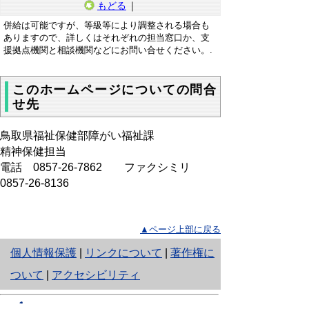
もどる
｜
併給は可能ですが、等級等により調整される場合も
ありますので、詳しくはそれぞれの担当窓口か、支
援拠点機関と相談機関などにお問い合せください。.
このホームページについての問合
せ先
鳥取県福祉保健部障がい福祉課
精神保健担当
電話 0857-26-7862 ファクシミリ
0857-26-8136
▲ページ上部に戻る
と
個人情報保護
|
リンクについて
|
著作権に
り
ついて
|
アクセシビリティ
ネ