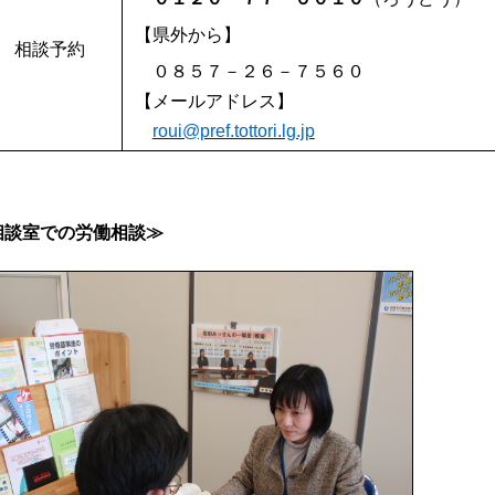
【県外から】
相談予約
０８５７－２６－７５６０
【メールアドレス】
roui@pref.tottori.lg.jp
相談室での労働相談≫