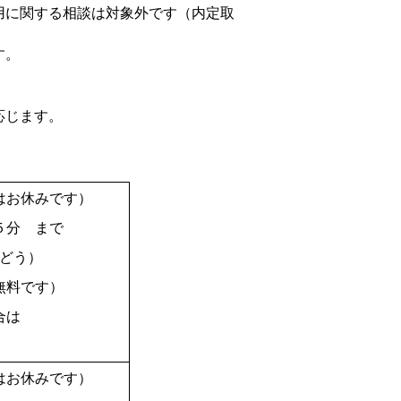
用に関する相談は対象外です（内定取
す。
応じます。
はお休みです）
５分 まで
どう）
無料です）
合は
はお休みです）