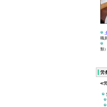
職
類
労
≪