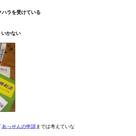
クハラを受けている
くいかない
「
あっせんの申請
までは考えていな