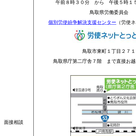
午前８時３０分 から 午後５時１
鳥取県労働委員会
個別労使紛争解決支援センター
（労使ネ
鳥取市東町１丁目２７１
鳥取県庁第二庁舎７階 まで直接お越
面接相談