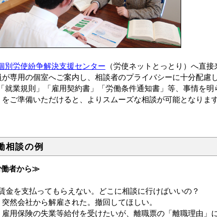
個別労使紛争解決支援センター
（労使ネットとっとり）へ直接
員が専用の個室へご案内し、相談者のプライバシーに十分配慮
「就業規則」「雇用契約書」「労働条件通知書」等、事情を明
）をご準備いただけると、よりスムーズな相談が可能となりま
働相談の例
労働者から≫
賃金を支払ってもらえない。どこに相談に行けばいいの？
突然会社から解雇された。撤回してほしい。
雇用保険の失業等給付を受けたいが、離職票の「離職理由」