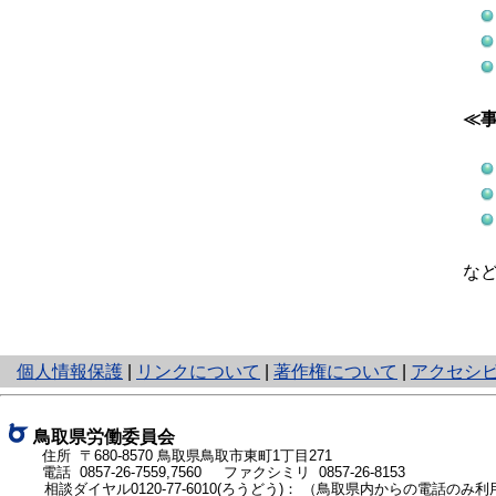
≪
な
と
個人情報保護
|
リンクについて
|
著作権について
|
アクセシ
り
ネ
ッ
鳥取県労働委員会
ト
住所 〒680-8570
鳥取県鳥取市東町1丁目271
電話
0857-26-7559
,
7560
ファクシミリ 0857-26-8153
へ
相談ダイヤル0120-77-6010(ろうどう)：
（鳥取県内からの電話のみ利