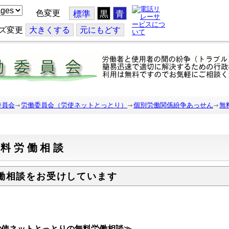
色変更
標準
黒
青
ズ変更
大
きくする
元
にもどす
委員会
労働委員会（労使ネットとっとり）
個別労働関係紛争あっせん
無
無料労働相談
働相談をお受けしています
労使ネットとっとりの無料労働相談≫