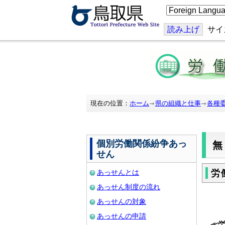
こ
の
ペ
ー
読み上げ
サイ
ジ
を
翻
訳
す
る
現在の位置：
ホーム
県の組織と仕事
各種
個別労働関係紛争あっ
せん
あっせんとは
労
あっせん制度の流れ
あっせんの対象
あっせんの申請
≪