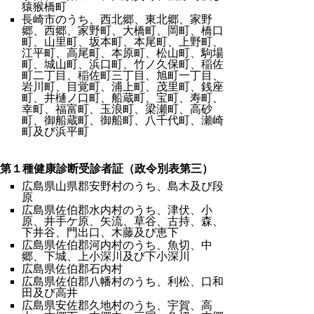
猿猴橋町
長崎市のうち、西北郷、東北郷、家野
郷、西郷、家野町、大橋町、岡町、橋口
町、山里町、坂本町、本尾町、上野町、
江平町、高尾町、本原町、松山町、駒場
町、城山町、浜口町、竹ノ久保町、稲佐
町二丁目、稲佐町三丁目、旭町一丁目、
岩川町、目覚町、浦上町、茂里町、銭座
町、井樋ノ口町、船蔵町、宝町、寿町、
幸町、福富町、玉浪町、梁瀬町、高砂
町、御船蔵町、御船町、八千代町、瀬崎
町及び浜平町
第１種健康診断受診者証（政令別表第三）
広島県山県郡安野村のうち、島木及び段
原
広島県佐伯郡水内村のうち、津伏、小
原、井手ケ原、矢流、草谷、古持、森、
下井谷、門出口、木藤及び恵下
広島県佐伯郡河内村のうち、魚切、中
郷、下城、上小深川及び下小深川
広島県佐伯郡石内村
広島県佐伯郡八幡村のうち、利松、口和
田及び高井
広島県安佐郡久地村のうち、宇賀、高