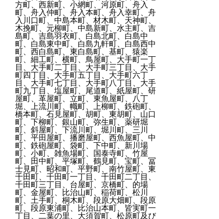
方町、西新町、小網町、河原町、舟入
町、舟入仲町、舟入本町、舟入幸町、舟
入川口町、中島本町、材木町、天神町、
木挽町、元柳町、中島新町、水主町、吉
島町、吉島羽衣町、白島北町、白島中
町、白島東中町、白島九軒町、白島西中
町、西白島町、東白島町、基町、猿楽
町、細工町、横町、鳥屋町、大手町一丁
目、大手町二丁目、大手町三丁目、大手
町四丁目、大手町五丁目、大手町六丁
目、大手町七丁目、大手町八丁目、大手
町九丁目、塩屋町、尾道町、紙屋町、研
屋町、革屋町、立町、東魚屋町、八丁
堀、上流川町、幟町、上柳町、鉄砲町、
橋本町、石見屋町、胡町、東胡町、山口
町、下柳町、銀山町、弥生町、薬研堀
町、斜屋町、下流川町、堀川町、三川
町、平田屋町、播磨屋町、西魚屋町、中
町、鉄砲屋町、袋町、下中町、新川場
町、小町、雑魚場町、国泰寺町、竹屋
町、田中町、平塚町、鶴見町、宝町、冨
士見町、昭和町、平野町、南竹屋町、東
千田町、千田町一丁目、千田町二丁目、
千田町三丁目、台屋町、京橋町、的場
町、金屋町、比治山町、稲荷町、松川
町、土手町、桐木町、段原大畑町、段原
町、段原東浦町、比治山本町、皆実町一
丁目、二葉の里、大須賀町、松原町及び