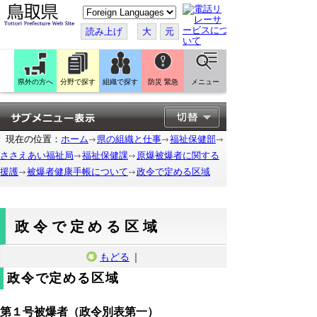
こ
の
ペ
読み上げ
大
元
ー
ジ
を
翻
訳
県外の方へ
分野で探す
組織で探す
防災 緊急
メニュー
す
る
現在の位置：
ホーム
県の組織と仕事
福祉保健部
ささえあい福祉局
福祉保健課
原爆被爆者に関する
援護
被爆者健康手帳について
政令で定める区域
政令で定める区域
もどる
｜
政令で定める区域
第１号被爆者（政令別表第一）