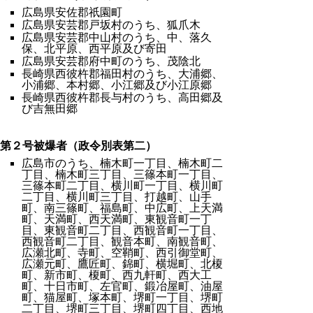
広島県安佐郡祇園町
広島県安芸郡戸坂村のうち、狐爪木
広島県安芸郡中山村のうち、中、落久
保、北平原、西平原及び寄田
広島県安芸郡府中町のうち、茂陰北
長崎県西彼杵郡福田村のうち、大浦郷、
小浦郷、本村郷、小江郷及び小江原郷
長崎県西彼杵郡長与村のうち、高田郷及
び吉無田郷
第２号被爆者（政令別表第二）
広島市のうち、楠木町一丁目、楠木町二
丁目、楠木町三丁目、三篠本町一丁目、
三篠本町二丁目、横川町一丁目、横川町
二丁目、横川町三丁目、打越町、山手
町、南三篠町、福島町、中広町、上天満
町、天満町、西天満町、東観音町一丁
目、東観音町二丁目、西観音町一丁目、
西観音町二丁目、観音本町、南観音町、
広瀬北町、寺町、空鞘町、西引御堂町、
広瀬元町、鷹匠町、錦町、横堀町、北榎
町、新市町、榎町、西九軒町、西大工
町、十日市町、左官町、鍛冶屋町、油屋
町、猫屋町、塚本町、堺町一丁目、堺町
二丁目、堺町三丁目、堺町四丁目、西地