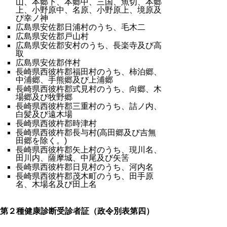
山、本郷下、本郷中、三国、魚切、本郷
上、小野原中、名原、小野原上、境原及
び幸ノ神
広島県安佐郡日浦村のうち、毛木二
広島県安佐郡戸山村
広島県安佐郡安村のうち、長楽寺及び高
取
広島県安佐郡伴村
長崎県西彼杵郡福田村のうち、柿泊郷、
中浦郷、手熊郷及び上浦郷
長崎県西彼杵郡式見村のうち、向郷、木
場郷及び牧野郷
長崎県西彼杵郡三重村のうち、詰ノ内、
白髪及び遠木場
長崎県西彼杵郡時津村
長崎県西彼杵郡長与村(高田郷及び吉無
田郷を除く。)
長崎県西彼杵郡矢上村のうち、現川名、
田川内、薩摩城、中尾及び矢筈
長崎県西彼杵郡日見村のうち、河内名
長崎県西彼杵郡茂木町のうち、田手原
名、木場名及び田上名
第２種健康診断受診者証（政令別表第四）