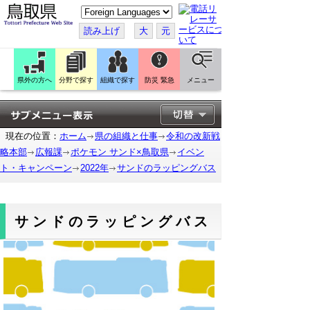
こ
の
ペ
読み上げ
大
元
ー
ジ
を
翻
訳
県外の方へ
分野で探す
組織で探す
防災 緊急
メニュー
す
る
現在の位置：
ホーム
県の組織と仕事
令和の改新戦
略本部
広報課
ポケモン サンド×鳥取県
イベン
ト・キャンペーン
2022年
サンドのラッピングバス
サンドのラッピングバス