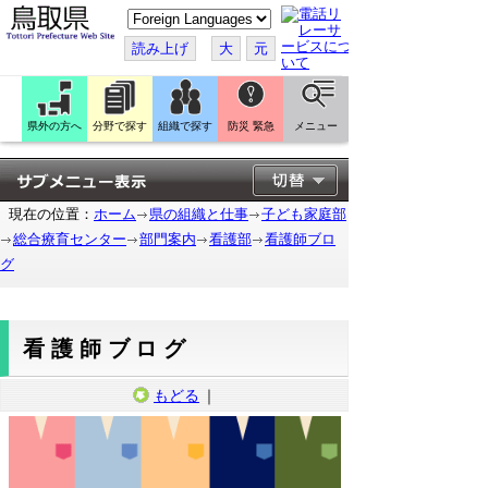
こ
の
ペ
読み上げ
大
元
ー
ジ
を
翻
訳
県外の方へ
分野で探す
組織で探す
防災 緊急
メニュー
す
る
現在の位置：
ホーム
県の組織と仕事
子ども家庭部
総合療育センター
部門案内
看護部
看護師ブロ
グ
看護師ブログ
もどる
｜