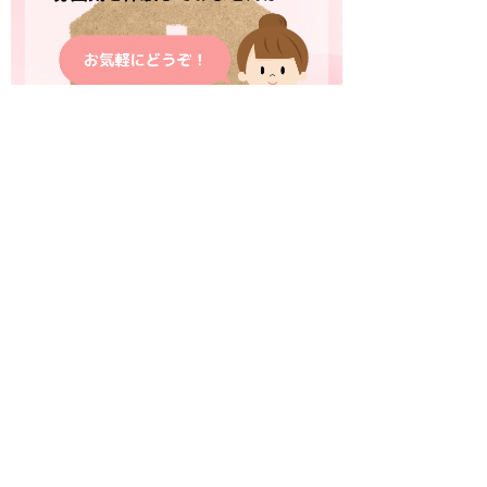
個人情報保護
|
著作権
|
アクセシビリティ
鳥取県立総合療育センター
住所 〒683-0004
鳥取県米子市上福原7丁目13-3
電話
0859-38-2155
（代表）
ファクシミリ 0859-38-2156
E-mail
sogoryoikucenter@pref.tottori.lg.jp
Copyright(C) 2006～ 鳥取県(Tottori Prefectural
Government) All Rights Reserved. 法人番号