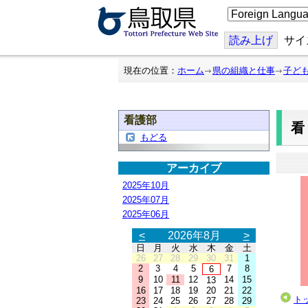
こ
の
ペ
ー
読み上げ
サイ
ジ
を
翻
現在の位置：
ホーム
県の組織と仕事
子ど
訳
す
る
看護部
もどる
アーカイブ
2025年10月
2025年07月
2025年06月
<
2026年8月
>
日
月
火
水
木
金
土
26
27
28
29
30
31
1
2
3
4
5
7
8
6
9
10
11
12
14
15
13
16
17
18
19
20
21
22
ト
23
24
25
26
27
28
29