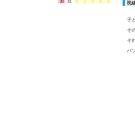
30
31
1
2
3
4
5
視
子
そ
そ
パ