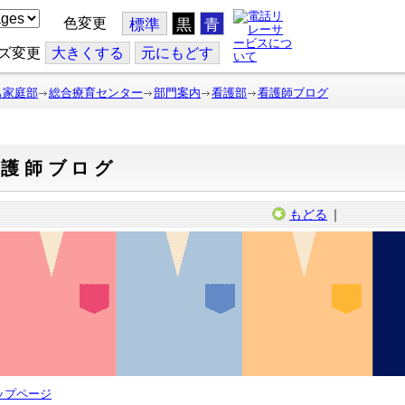
色変更
標準
黒
青
ズ変更
大
きくする
元
にもどす
も家庭部
総合療育センター
部門案内
看護部
看護師ブログ
看護師ブログ
もどる
｜
ップページ