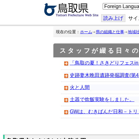
こ
の
ペ
ー
読み上げ
サイ
ジ
を
翻
現在の位置：
ホーム
県の組織と仕事
地域
訳
す
る
スタッフが綴る日々
「鳥取の夏！さきどりフェスi
史跡妻木晩田遺跡発掘調査(第4
火と人間
土器で炊飯実験をしました。
GWは、むきばんだ日和－トリ