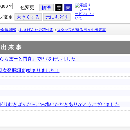
色変更
標準
黒
青
ズ変更
大
きくする
元
にもどす
社会振興部
むきばんだ史跡公園
スタッフが綴る日々の出来事
の出来事
nららぽーと門真」でPRを行いました
2次発掘調査)始まりました！
ドリむきばんだ－ご来場いただきありがとうございました