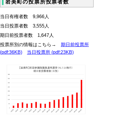
岩美町の投票所投票者数
当日有権者数 9,966人
当日投票者数 3,555人
期日前投票者数 1,647人
投票所別の情報はこちら→
期日前投票所
(pdf:36KB)
当日投票所 (pdf:23KB)