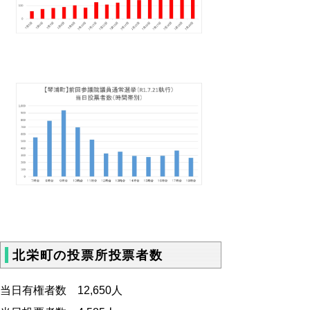
北栄町の投票所投票者数
当日有権者数 12,650人