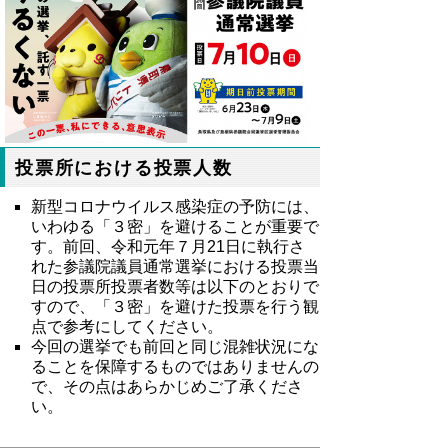
投票所における投票人数
新型コロナウイルス感染症の予防には、
いわゆる「３密」を避けることが重要で
す。前回、令和元年７月21日に執行さ
れた参議院議員通常選挙における投票当
日の投票所投票者数等は以下のとおりで
すので、「３密」を避けた投票を行う観
点で参考にしてください。
今回の選挙でも前回と同じ混雑状況にな
ることを保障するものではありませんの
で、その点はあらかじめご了承くださ
い。