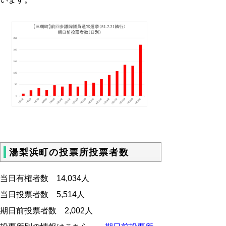
湯梨浜町の投票所投票者数
当日有権者数 14,034人
当日投票者数 5,514人
期日前投票者数 2,002人