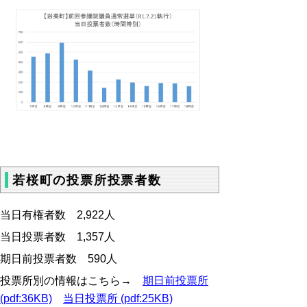
若桜町の投票所投票者数
当日有権者数 2,922人
当日投票者数 1,357人
期日前投票者数 590人
投票所別の情報はこちら→
期日前投票所
(pdf:36KB)
当日投票所 (pdf:25KB)