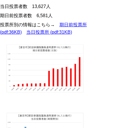
当日投票者数 13,627人
期日前投票者数 6,581人
投票所別の情報はこちら→
期日前投票所
(pdf:36KB)
当日投票所 (pdf:31KB)