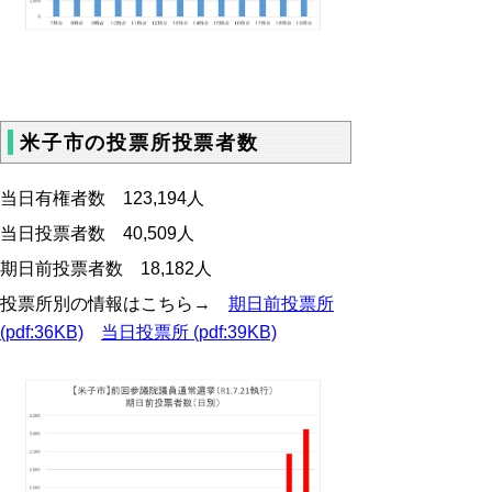
米子市の投票所投票者数
当日有権者数 123,194人
当日投票者数 40,509人
期日前投票者数 18,182人
投票所別の情報はこちら→
期日前投票所
(pdf:36KB)
当日投票所 (pdf:39KB)