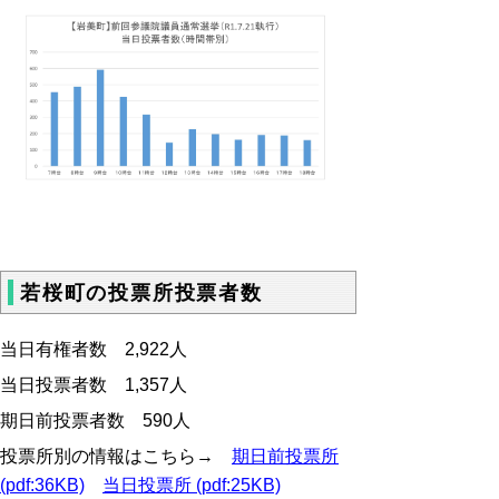
若桜町の投票所投票者数
当日有権者数 2,922人
当日投票者数 1,357人
期日前投票者数 590人
投票所別の情報はこちら→
期日前投票所
(pdf:36KB)
当日投票所 (pdf:25KB)