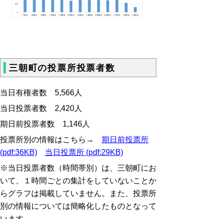
三朝町の投票所投票者数
当日有権者数 5,566人
当日投票者数 2,420人
期日前投票者数 1,146人
投票所別の情報はこちら→
期日前投票所
(pdf:36KB)
当日投票所 (pdf:29KB)
※当日投票者数（時間帯別）は、三朝町にお
いて、１時間ごとの集計をしていないことか
らグラフは掲載していません。また、投票所
別の情報については簡略化したものとなって
います。