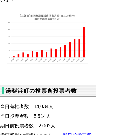
湯梨浜町の投票所投票者数
当日有権者数 14,034人
当日投票者数 5,514人
期日前投票者数 2,002人