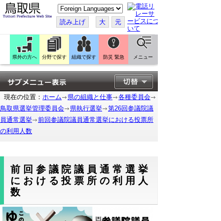
こ
の
ペ
読み上げ
大
元
ー
ジ
を
翻
訳
県外の方へ
分野で探す
組織で探す
防災 緊急
メニュー
す
る
現在の位置：
ホーム
県の組織と仕事
各種委員会
鳥取県選挙管理委員会
県執行選挙
第26回参議院議
員通常選挙
前回参議院議員通常選挙における投票所
の利用人数
前回参議院議員通常選挙
における投票所の利用人
数