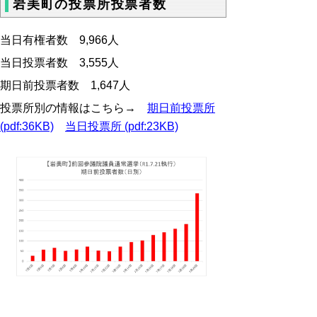
岩美町の投票所投票者数
当日有権者数 9,966人
当日投票者数 3,555人
期日前投票者数 1,647人
投票所別の情報はこちら→
期日前投票所
(pdf:36KB)
当日投票所 (pdf:23KB)