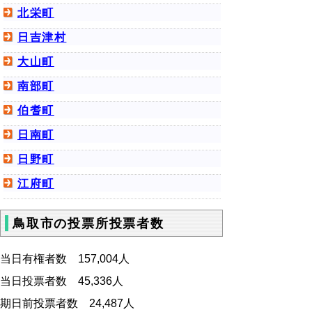
北栄町
日吉津村
大山町
南部町
伯耆町
日南町
日野町
江府町
鳥取市の投票所投票者数
当日有権者数 157,004人
当日投票者数 45,336人
期日前投票者数 24,487人