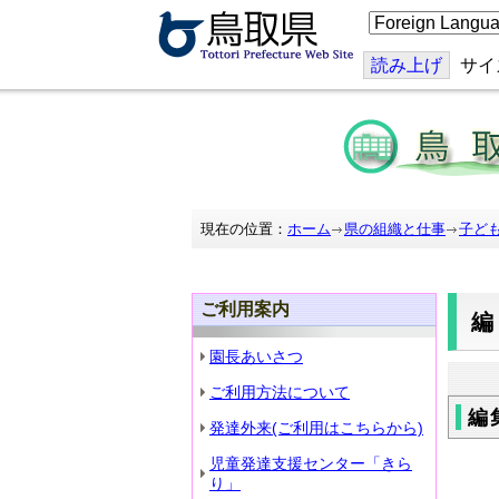
こ
の
ペ
ー
読み上げ
サイ
ジ
を
翻
訳
す
る
現在の位置：
ホーム
県の組織と仕事
子ど
ご利用案内
園長あいさつ
ご利用方法について
編
発達外来(ご利用はこちらから)
児童発達支援センター「きら
り」