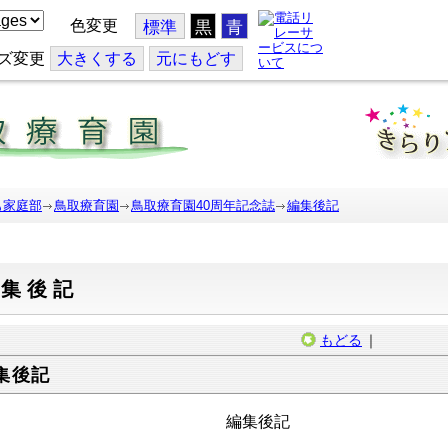
色変更
標準
黒
青
ズ変更
大
きくする
元
にもどす
も家庭部
鳥取療育園
鳥取療育園40周年記念誌
編集後記
編集後記
もどる
｜
集後記
編集後記