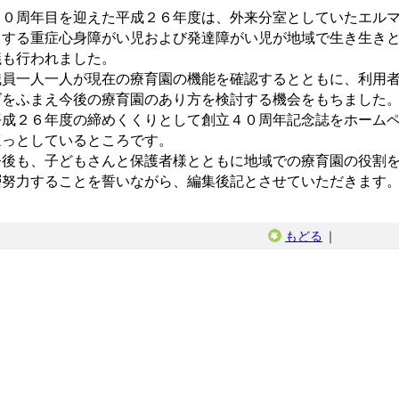
０周年目を迎えた平成２６年度は、外来分室としていたエルマ
とする重症心身障がい児および発達障がい児が地域で生き生き
議も行われました。
員一人一人が現在の療育園の機能を確認するとともに、利用者
ズをふまえ今後の療育園のあり方を検討する機会をもちました
成２６年度の締めくくりとして創立４０周年記念誌をホームペ
ほっとしているところです。
後も、子どもさんと保護者様とともに地域での療育園の役割を
層努力することを誓いながら、編集後記とさせていただきます
もどる
｜