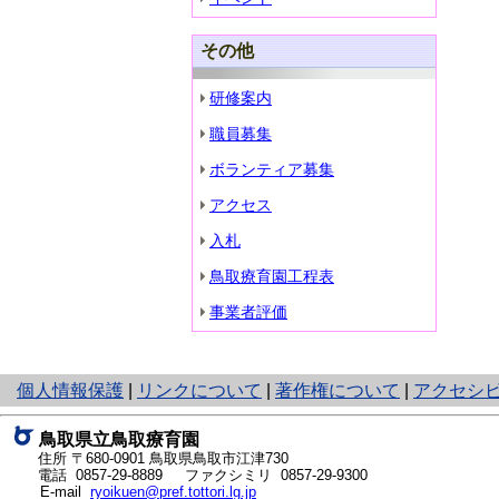
その他
研修案内
職員募集
ボランティア募集
アクセス
入札
鳥取療育園工程表
事業者評価
と
個人情報保護
|
リンクについて
|
著作権について
|
アクセシ
り
ネ
鳥取県立鳥取療育園
ッ
住所 〒680-0901
鳥取県鳥取市江津730
ト
電話
0857-29-8889
ファクシミリ 0857-29-9300
E-mail
ryoikuen@pref.tottori.lg.jp
へ