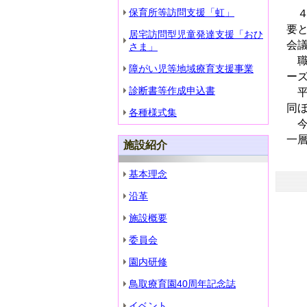
保育所等訪問支援「虹」
４
要
居宅訪問型児童発達支援「おひ
会
さま」
職
障がい児等地域療育支援事業
ー
診断書等作成申込書
平
同
各種様式集
今
一
施設紹介
基本理念
沿革
施設概要
委員会
園内研修
鳥取療育園40周年記念誌
イベント