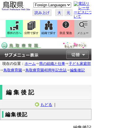
こ
の
ペ
読み上げ
大
元
ー
ジ
を
翻
訳
県外の方へ
分野で探す
組織で探す
防災 緊急
メニュー
す
る
現在の位置：
ホーム
県の組織と仕事
子ども家庭部
鳥取療育園
鳥取療育園40周年記念誌
編集後記
編集後記
もどる
｜
編集後記
編集後記