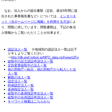
なお、法人からの提出書類（定款、過去5年間に提
出された事業報告書など）については、
インターネ
ット（当ホームページに掲載）を利用する方法
によ
り、閲覧に供しています。閲覧書類は、下記の各法
人情報からご覧いただくことが出来ます。
認証法人一覧
※地域別の認証法人一覧は以下
ＵＲＬよりご覧ください
⇒
http://db.pref.tottori.jp/NPO_data.nsf/view12ForWeb
縦覧中の設立認証申請法人一覧
定款変更縦覧中の法人一覧
他の所轄庁へ転出・他の所轄庁から転入した法
人一覧
解散の法人一覧
認定法人一覧
特例認定法人一覧
条例指定法人一覧
縦覧中の条例指定申出法人一覧
縦覧中の合併認証申請法人一覧
キーワード検索はこちらから