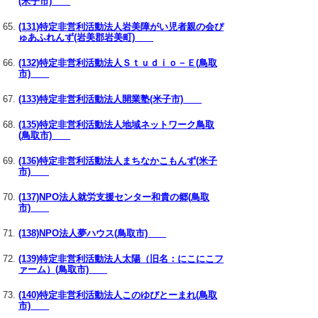
(米子市)
(131)特定非営利活動法人岩美障がい児者親の会ぴ
ゅあふれんず(岩美郡岩美町)
(132)特定非営利活動法人Ｓｔｕｄｉｏ－Ｅ(鳥取
市)
(133)特定非営利活動法人開業塾(米子市)
(135)特定非営利活動法人地域ネットワーク鳥取
(鳥取市)
(136)特定非営利活動法人まちなかこもんず(米子
市)
(137)NPO法人就労支援センター和貴の郷(鳥取
市)
(138)NPO法人夢ハウス(鳥取市)
(139)特定非営利活動法人太陽（旧名：にこにこフ
ァーム）(鳥取市)
(140)特定非営利活動法人このゆびとーまれ(鳥取
市)