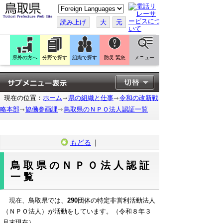
こ
の
ペ
読み上げ
大
元
ー
ジ
を
翻
訳
県外の方へ
分野で探す
組織で探す
防災 緊急
メニュー
す
る
現在の位置：
ホーム
県の組織と仕事
令和の改新戦
略本部
協働参画課
鳥取県のＮＰＯ法人認証一覧
もどる
｜
鳥取県のＮＰＯ法人認証
一覧
現在、鳥取県では、
290
団体の特定非営利活動法人
（ＮＰＯ法人）が活動をしています。（令和８年３
月末現在）