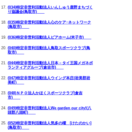
(034)特定非営利活動法人いんしゅう鹿野まちづく
り協議会(鳥取市)
(035)特定非営利活動法人心のケア･ネットワーク
(鳥取市)
(036)特定非営利活動法人ピアホーム(米子市)
(040)特定非営利活動法人鳥取スポーツクラブ(鳥
取市)
(044)特定非営利活動法人日本－タイ王国メガネボ
ランティアグループ(倉吉市)
(047)特定非営利活動法人ウイング本庄(岩美郡岩
美町)
(048)ＮＰＯ法人かほくスポーツクラブ(倉吉
市)
(049)特定非営利活動法人We garden our city!(八
頭郡八頭町)
(052)特定非営利活動法人気多の櫂 [けたのかい]
(鳥取市)