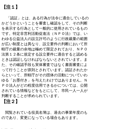
【注１】
「認証」とは、ある行為が法令に適合しているの
かどうかということを審査し確認をして、その判断
を表示する行為として一般的に使用されているもの
です。特定非営利活動促進法（ＮＰＯ法）では、い
わゆる公益法人の設立許可のように行政裁量の範囲
が広い制度とは異なり、設立要件の判断において所
轄庁の裁量の余地は極めて限定されており、ＮＰＯ
法第１２条に規定する設立要件に適合すると認める
ときは認証しなければならないとされています。ま
た、その確認手段も実体審査ではなく書面審査によ
って行うことが原則とされています。認証されたか
らといって、所轄庁がその団体の活動についていわ
ゆる「お墨付き」を与えたわけではありません。Ｎ
ＰＯ法人がどの程度信用できるかについては、公開
されている情報などをもとにして、市民一人一人が
判断することが求められています。
【注２】
閲覧されている役員名簿は、過去の事業年度のも
のであり、変更になっている場合もあります。