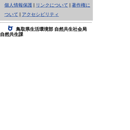
と
個人情報保護
|
リンクについて
|
著作権に
り
ついて
|
アクセシビリティ
ネ
鳥取県生活環境部 自然共生社会局
ッ
自然共生課
住所 〒680-8570
ト
鳥取県鳥取市東町1丁目220
へ
電話
0857-26-7199
ファクシミリ 0857-26-7561
の
E-mail
shizen-kyousei@pref.tottori.lg.jp
「メールでの問い合わせについてお願い」
ドメイン指定受信・拒否などの設定をされてい
る場合は、「@pref.tottori.lg.jp」からの電子メールを
受信可能な設定としてください。
鳥取砂丘レンジャー詰所
住所 〒689-0105
鳥取市福部町湯山2164-661
（一般財団法人自然公園財団鳥取支部
内）
電話
22-0581
0582
,
0583