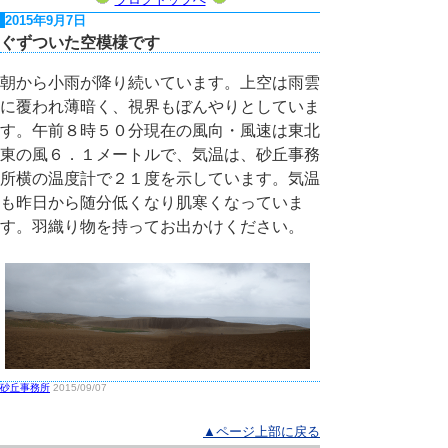
2015年9月7日
ぐずついた空模様です
朝から小雨が降り続いています。上空は雨雲
に覆われ薄暗く、視界もぼんやりとしていま
す。午前８時５０分現在の風向・風速は東北
東の風６．１メートルで、気温は、砂丘事務
所横の温度計で２１度を示しています。気温
も昨日から随分低くなり肌寒くなっていま
す。羽織り物を持ってお出かけください。
砂丘事務所
2015/09/07
▲ページ上部に戻る