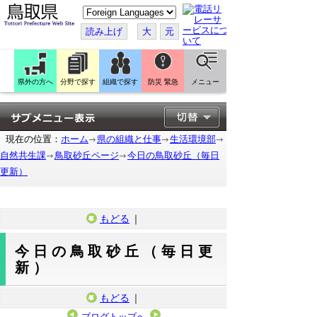
こ
の
ペ
読み上げ
大
元
ー
ジ
を
翻
訳
県外の方へ
分野で探す
組織で探す
防災 緊急
メニュー
す
る
現在の位置：
ホーム
県の組織と仕事
生活環境部
自然共生課
鳥取砂丘ページ
今日の鳥取砂丘（毎日
更新）
もどる
｜
今日の鳥取砂丘（毎日更
新）
もどる
｜
ブログトップへ