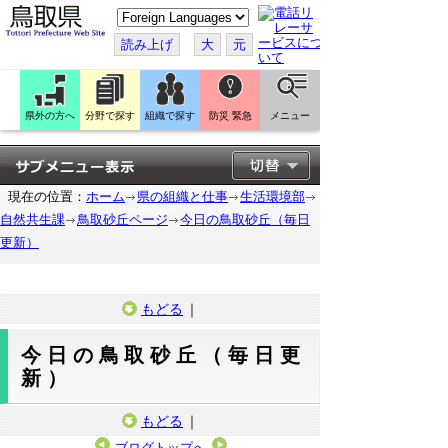
こ
の
ペ
読み上げ
大
元
ー
ジ
を
翻
訳
県外の方へ
分野で探す
組織で探す
防災 緊急
メニュー
す
る
現在の位置：
ホーム
県の組織と仕事
生活環境部
自然共生課
鳥取砂丘ページ
今日の鳥取砂丘（毎日
更新）
もどる
｜
今日の鳥取砂丘（毎日更
新）
もどる
｜
ブログトップへ