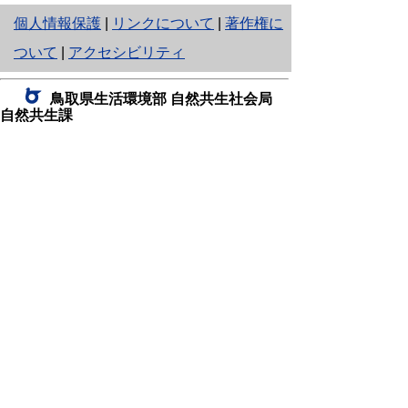
と
個人情報保護
|
リンクについて
|
著作権に
り
ついて
|
アクセシビリティ
ネ
鳥取県生活環境部 自然共生社会局
ッ
自然共生課
住所 〒680-8570
ト
鳥取県鳥取市東町1丁目220
へ
電話
0857-26-7199
ファクシミリ 0857-26-7561
の
E-mail
shizen-kyousei@pref.tottori.lg.jp
「メールでの問い合わせについてお願い」
ドメイン指定受信・拒否などの設定をされてい
る場合は、「@pref.tottori.lg.jp」からの電子メールを
受信可能な設定としてください。
鳥取砂丘レンジャー詰所
住所 〒689-0105
鳥取市福部町湯山2164-661
（一般財団法人自然公園財団鳥取支部
内）