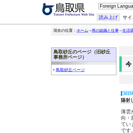
こ
の
ペ
ー
読み上げ
サイ
ジ
を
翻
現在の位置：
ホーム
県の組織と仕事
生活
訳
す
る
鳥取砂丘のページ（旧砂丘
事務所ページ）
鳥取砂丘ページ
201
陽射
薄雲
向・
てい
です