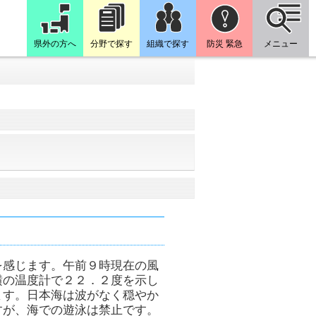
県外の方へ
分野で探す
組織で探す
防災 緊急
メニュー
を感じます。午前９時現在の風
横の温度計で２２．２度を示し
ます。日本海は波がなく穏やか
すが、海での遊泳は禁止です。