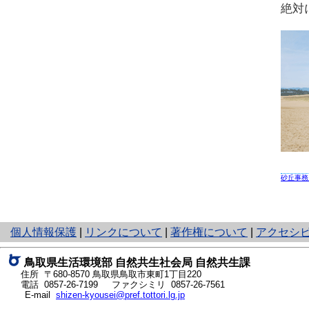
絶対
砂丘事務
と
個人情報保護
|
リンクについて
|
著作権について
|
アクセシ
り
ネ
鳥取県生活環境部 自然共生社会局 自然共生課
ッ
住所 〒680-8570
鳥取県鳥取市東町1丁目220
ト
電話
0857-26-7199
ファクシミリ 0857-26-7561
E-mail
shizen-kyousei@pref.tottori.lg.jp
へ