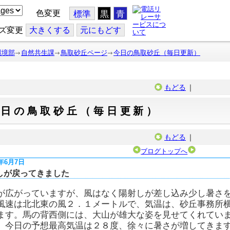
色変更
標準
黒
青
ズ変更
大
きくする
元
にもどす
環境部
自然共生課
鳥取砂丘ページ
今日の鳥取砂丘（毎日更新）
もどる
｜
今日の鳥取砂丘（毎日更新）
もどる
｜
ブログトップへ
5年6月7日
しが戻ってきました
が広がっていますが、風はなく陽射しが差し込み少し暑さ
風速は北北東の風２．１メートルで、気温は、砂丘事務所
ます。馬の背西側には、大山が雄大な姿を見せてくれてい
。今日の予想最高気温は２８度、徐々に暑さが増してきま