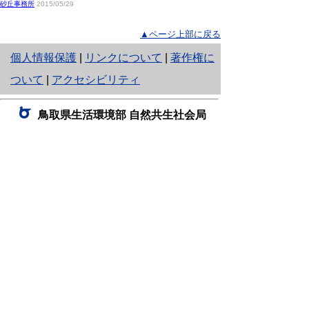
砂丘事務所
2015/05/29
▲ページ上部に戻る
と
個人情報保護
|
リンクについて
|
著作権に
り
ついて
|
アクセシビリティ
ネ
鳥取県生活環境部 自然共生社会局
ッ
自然共生課
住所 〒680-8570
ト
鳥取県鳥取市東町1丁目220
へ
電話
0857-26-7199
ファクシミリ 0857-26-7561
の
E-mail
shizen-kyousei@pref.tottori.lg.jp
「メールでの問い合わせについてお願い」
ドメイン指定受信・拒否などの設定をされてい
る場合は、「@pref.tottori.lg.jp」からの電子メールを
受信可能な設定としてください。
鳥取砂丘レンジャー詰所
住所 〒689-0105