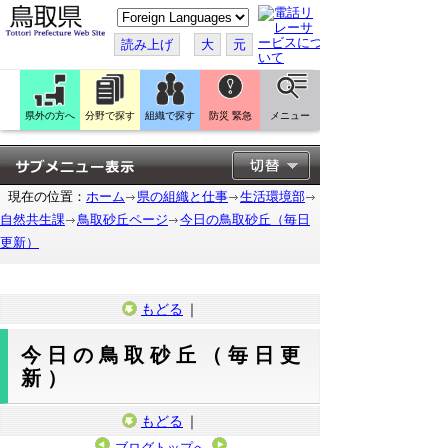
こ
の
ペ
読み上げ
大
元
ー
ジ
を
翻
訳
県外の方へ
分野で探す
組織で探す
防災 緊急
メニュー
す
る
現在の位置：
ホーム
県の組織と仕事
生活環境部
自然共生課
鳥取砂丘ページ
今日の鳥取砂丘（毎日
更新）
もどる
｜
今日の鳥取砂丘（毎日更
新）
もどる
｜
ブログトップへ