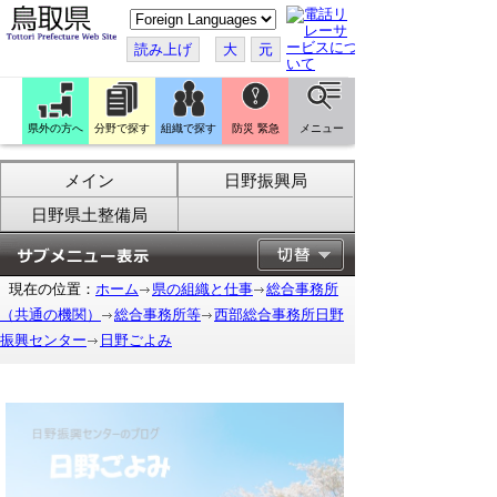
こ
の
ペ
読み上げ
大
元
ー
ジ
を
翻
訳
県外の方へ
分野で探す
組織で探す
防災 緊急
メニュー
す
る
メイン
日野振興局
日野県土整備局
現在の位置：
ホーム
県の組織と仕事
総合事務所
（共通の機関）
総合事務所等
西部総合事務所日野
振興センター
日野ごよみ