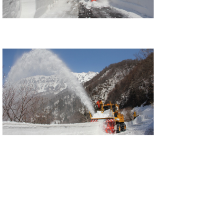
大山環状道路の全線開通は４月中旬の予
定。このうちエバーランド奥大山から鍵掛峠
展望駐車場までの区間は4月1日開通予定で
す。
開通すれば、いよいよ春。新緑など新しい
大山も楽しみですね。