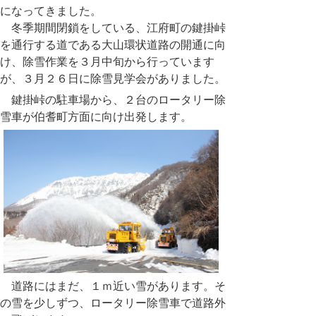
になってきました。
冬季期間閉鎖をしている、江府町の鍵掛峠
を通行する道である大山環状道路の開通に向
け、除雪作業を３月中旬から行っています
が、３月２６日に除雪見学会がありました。
鍵掛峠の駐車場から、２台のロータリー除
雪車が伯耆町方面に向け出発します。
道路にはまだ、１ｍ近い雪があります。そ
の雪を少しずつ、ロータリー除雪車で道路外