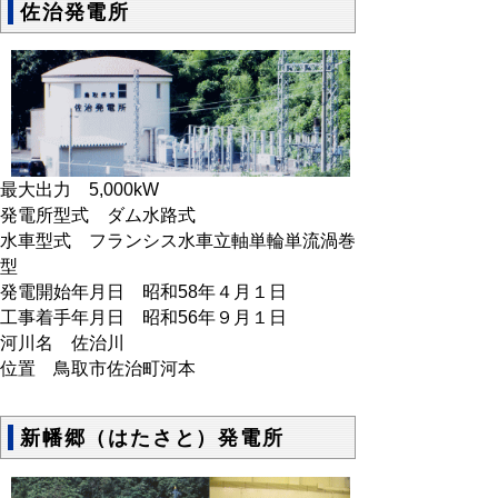
佐治発電所
最大出力 5,000kW
発電所型式 ダム水路式
水車型式 フランシス水車立軸単輪単流渦巻
型
発電開始年月日 昭和58年４月１日
工事着手年月日 昭和56年９月１日
河川名 佐治川
位置 鳥取市佐治町河本
新幡郷（はたさと）発電所