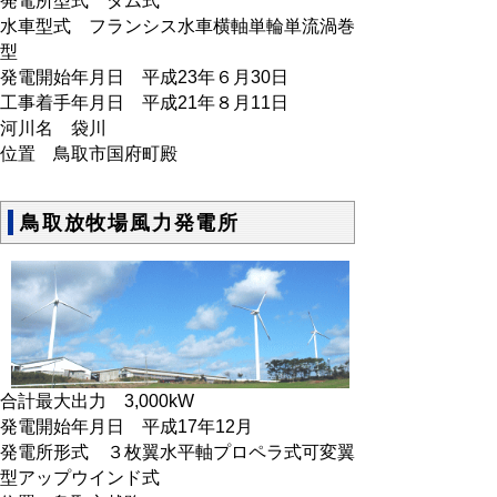
発電所型式 ダム式
水車型式 フランシス水車横軸単輪単流渦巻
型
発電開始年月日 平成23年６月30日
工事着手年月日 平成21年８月11日
河川名 袋川
位置 鳥取市国府町殿
鳥取放牧場風力発電所
合計最大出力 3,000kW
発電開始年月日 平成17年12月
発電所形式 ３枚翼水平軸プロペラ式可変翼
型アップウインド式