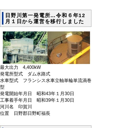
日野川第一発電所…令和６年12
月１日から運営を移行しました
最大出力 4,400kW
発電所型式 ダム水路式
水車型式 フランシス水車立軸単輪単流渦巻
型
発電開始年月日 昭和43年１月30日
工事着手年月日 昭和39年１月30日
河川名 印賀川
位置 日野郡日野町福長