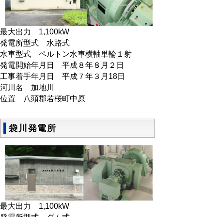
最大出力 1,100kW
発電所型式 水路式
水車型式 ペルトン水車横軸単輪１射
発電開始年月日 平成８年８月２日
工事着手年月日 平成７年３月18日
河川名 加地川
位置 八頭郡若桜町中原
袋川発電所
最大出力 1,100kW