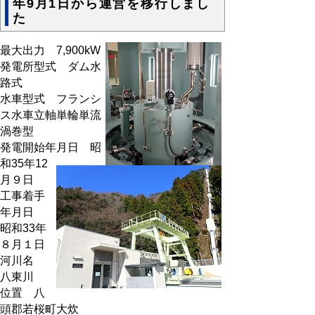
年9月1日から運営を移行しまし
た
最大出力 7,900kW
発電所型式 ダム水
路式
水車型式 フランシ
ス水車立軸単輪単流
渦巻型
発電開始年月日 昭
和35年12
月９日
工事着手
年月日
昭和33年
８月１日
河川名
八東川
位置 八
頭郡若桜町大炊