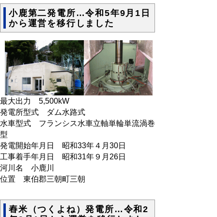
小鹿第二発電所…令和5年9月1日
から運営を移行しました
最大出力 5,500kW
発電所型式 ダム水路式
水車型式 フランシス水車立軸単輪単流渦巻
型
発電開始年月日 昭和33年４月30日
工事着手年月日 昭和31年９月26日
河川名 小鹿川
位置 東伯郡三朝町三朝
舂米（つくよね）発電所…令和2