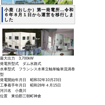
小鹿（おしか）第一発電所…令和
６年８月１日から運営を移行しま
した
最大出力 3,700kW
発電所型式 ダム水路式
水車型式 フランシス水車立軸単輪単流渦巻
型
発電開始年月日 昭和32年10月23日
工事着手年月日 昭和28年４月15日
河川名 小鹿川
位置 東伯郡三朝町神倉