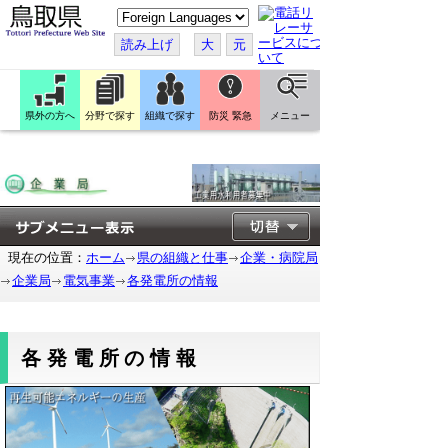
こ
の
ペ
読み上げ
大
元
ー
ジ
を
翻
訳
県外の方へ
分野で探す
組織で探す
防災 緊急
メニュー
す
る
現在の位置：
ホーム
県の組織と仕事
企業・病院局
企業局
電気事業
各発電所の情報
各発電所の情報