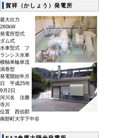
賀祥（かしょう）発電所
最大出力
260kW
発電所型式
ダム式
水車型式 フ
ランシス水車
横軸単輪単流
渦巻型
発電開始年月
日 平成25年
9月2日
河川名 法勝
寺川
位置 西伯郡
南部町大字下中谷
FAZ倉庫太陽光発電所