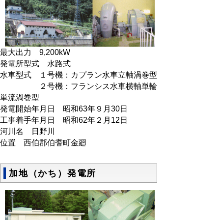
最大出力 9,200kW
発電所型式 水路式
水車型式 １号機：カプラン水車立軸渦巻型
２号機：フランシス水車横軸単輪
単流渦巻型
発電開始年月日 昭和63年９月30日
工事着手年月日 昭和62年２月12日
河川名 日野川
位置 西伯郡伯耆町金廻
加地（かち）発電所