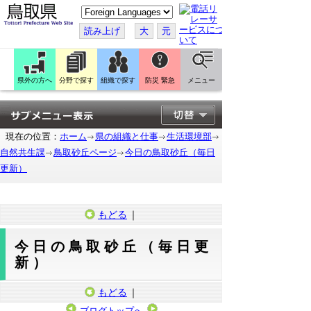
こ
の
ペ
読み上げ
大
元
ー
ジ
を
翻
訳
県外の方へ
分野で探す
組織で探す
防災 緊急
メニュー
す
る
現在の位置：
ホーム
県の組織と仕事
生活環境部
自然共生課
鳥取砂丘ページ
今日の鳥取砂丘（毎日
更新）
もどる
｜
今日の鳥取砂丘（毎日更
新）
もどる
｜
ブログトップへ