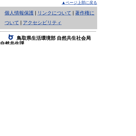
▲ページ上部に戻る
と
個人情報保護
|
リンクについて
|
著作権に
り
ついて
|
アクセシビリティ
ネ
鳥取県生活環境部 自然共生社会局
ッ
自然共生課
住所 〒680-8570
ト
鳥取県鳥取市東町1丁目220
へ
電話
0857-26-7199
ファクシミリ 0857-26-7561
の
E-mail
shizen-kyousei@pref.tottori.lg.jp
「メールでの問い合わせについてお願い」
ドメイン指定受信・拒否などの設定をされてい
る場合は、「@pref.tottori.lg.jp」からの電子メールを
受信可能な設定としてください。
鳥取砂丘レンジャー詰所
住所 〒689-0105
鳥取市福部町湯山2164-661
（一般財団法人自然公園財団鳥取支部
内）