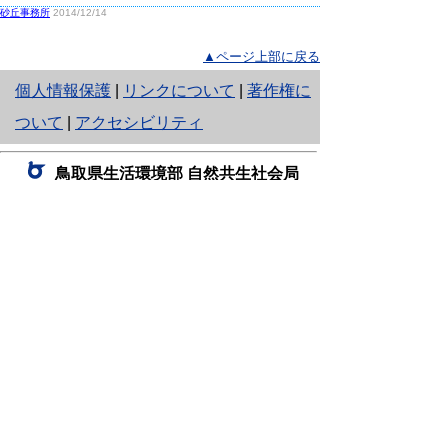
砂丘事務所
2014/12/14
▲ページ上部に戻る
と
個人情報保護
|
リンクについて
|
著作権に
り
ついて
|
アクセシビリティ
ネ
鳥取県生活環境部 自然共生社会局
ッ
自然共生課
住所 〒680-8570
ト
鳥取県鳥取市東町1丁目220
へ
電話
0857-26-7199
ファクシミリ 0857-26-7561
の
E-mail
shizen-kyousei@pref.tottori.lg.jp
「メールでの問い合わせについてお願い」
ドメイン指定受信・拒否などの設定をされてい
る場合は、「@pref.tottori.lg.jp」からの電子メールを
受信可能な設定としてください。
鳥取砂丘レンジャー詰所
住所 〒689-0105