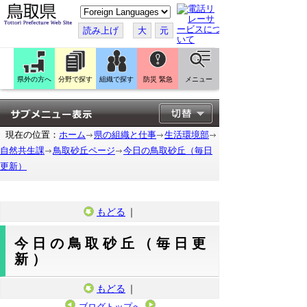
こ
の
ペ
読み上げ
大
元
ー
ジ
を
翻
訳
県外の方へ
分野で探す
組織で探す
防災 緊急
メニュー
す
る
現在の位置：
ホーム
県の組織と仕事
生活環境部
自然共生課
鳥取砂丘ページ
今日の鳥取砂丘（毎日
更新）
もどる
｜
今日の鳥取砂丘（毎日更
新）
もどる
｜
ブログトップへ