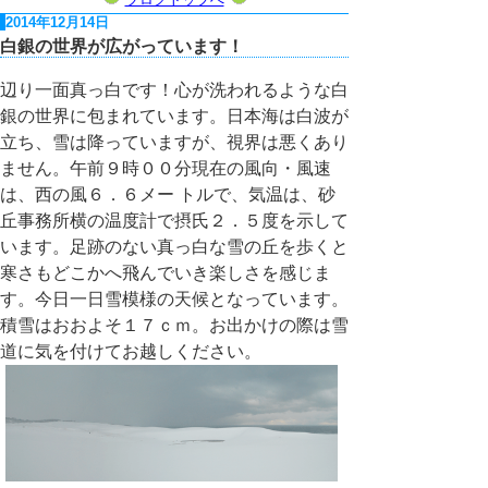
2014年12月14日
白銀の世界が広がっています！
辺り一面真っ白です！心が洗われるような白
銀の世界に包まれています。日本海は白波が
立ち、雪は降っていますが、視界は悪くあり
ません。午前９時００分現在の風向・風速
は、西の風６．６メー トルで、気温は、砂
丘事務所横の温度計で摂氏２．５度を示して
います。足跡のない真っ白な雪の丘を歩くと
寒さもどこかへ飛んでいき楽しさを感じま
す。今日一日雪模様の天候となっています。
積雪はおおよそ１７ｃｍ。お出かけの際は雪
道に気を付けてお越しください。