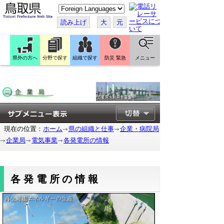
こ
の
ペ
読み上げ
大
元
ー
ジ
を
翻
訳
県外の方へ
分野で探す
組織で探す
防災 緊急
メニュー
す
る
現在の位置：
ホーム
県の組織と仕事
企業・病院局
企業局
電気事業
各発電所の情報
各発電所の情報