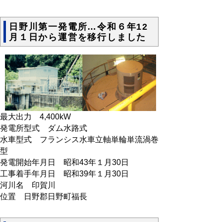
日野川第一発電所…令和６年12
月１日から運営を移行しました
最大出力 4,400kW
発電所型式 ダム水路式
水車型式 フランシス水車立軸単輪単流渦巻
型
発電開始年月日 昭和43年１月30日
工事着手年月日 昭和39年１月30日
河川名 印賀川
位置 日野郡日野町福長