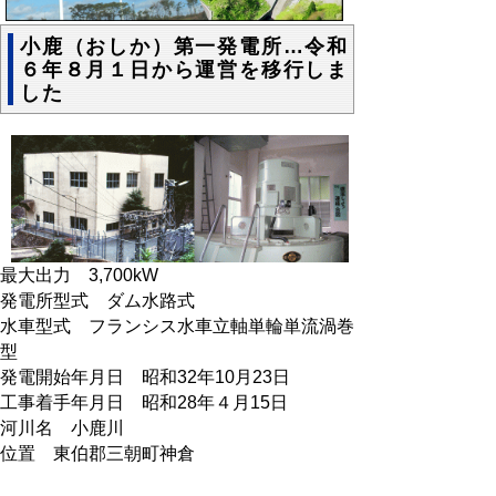
小鹿（おしか）第一発電所…令和
６年８月１日から運営を移行しま
した
最大出力 3,700kW
発電所型式 ダム水路式
水車型式 フランシス水車立軸単輪単流渦巻
型
発電開始年月日 昭和32年10月23日
工事着手年月日 昭和28年４月15日
河川名 小鹿川
位置 東伯郡三朝町神倉