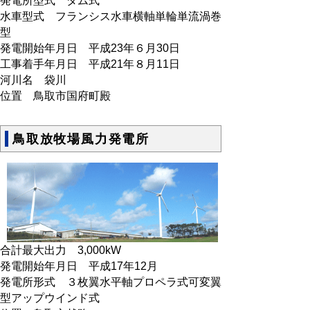
発電所型式 ダム式
水車型式 フランシス水車横軸単輪単流渦巻
型
発電開始年月日 平成23年６月30日
工事着手年月日 平成21年８月11日
河川名 袋川
位置 鳥取市国府町殿
鳥取放牧場風力発電所
合計最大出力 3,000kW
発電開始年月日 平成17年12月
発電所形式 ３枚翼水平軸プロペラ式可変翼
型アップウインド式