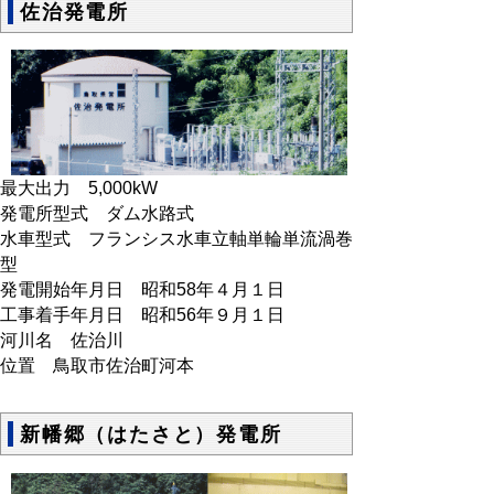
佐治発電所
最大出力 5,000kW
発電所型式 ダム水路式
水車型式 フランシス水車立軸単輪単流渦巻
型
発電開始年月日 昭和58年４月１日
工事着手年月日 昭和56年９月１日
河川名 佐治川
位置 鳥取市佐治町河本
新幡郷（はたさと）発電所