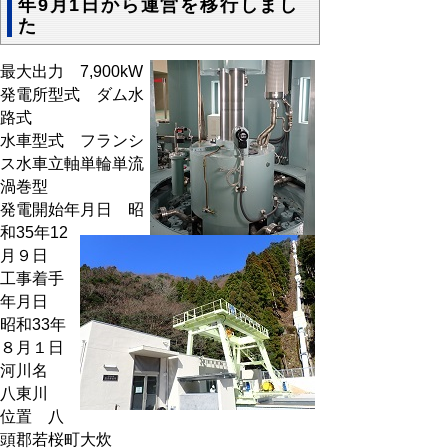
年9月1日から運営を移行しまし
た
最大出力 7,900kW
発電所型式 ダム水
路式
水車型式 フランシ
ス水車立軸単輪単流
渦巻型
発電開始年月日 昭
和35年12
月９日
工事着手
年月日
昭和33年
８月１日
河川名
八東川
位置 八
頭郡若桜町大炊