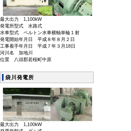
最大出力 1,100kW
発電所型式 水路式
水車型式 ペルトン水車横軸単輪１射
発電開始年月日 平成８年８月２日
工事着手年月日 平成７年３月18日
河川名 加地川
位置 八頭郡若桜町中原
袋川発電所
最大出力 1,100kW