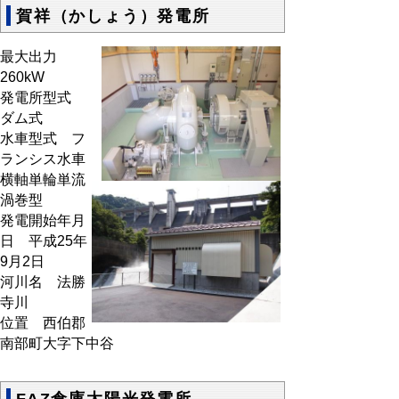
賀祥（かしょう）発電所
最大出力
260kW
発電所型式
ダム式
水車型式 フ
ランシス水車
横軸単輪単流
渦巻型
発電開始年月
日 平成25年
9月2日
河川名 法勝
寺川
位置 西伯郡
南部町大字下中谷
FAZ倉庫太陽光発電所