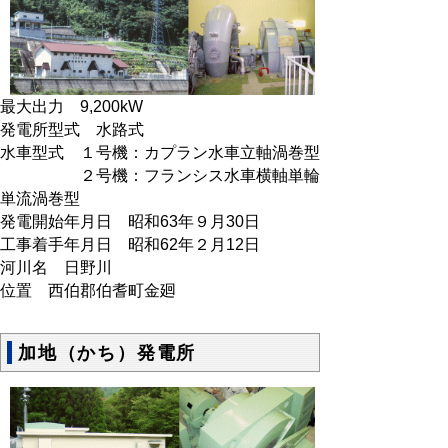
最大出力 9,200kW
発電所型式 水路式
水車型式 １号機：カプラン水車立軸渦巻型
２号機：フランシス水車横軸単輪
単流渦巻型
発電開始年月日 昭和63年９月30日
工事着手年月日 昭和62年２月12日
河川名 日野川
位置 西伯郡伯耆町金廻
加地（かち）発電所