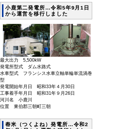
小鹿第二発電所…令和5年9月1日
から運営を移行しました
最大出力 5,500kW
発電所型式 ダム水路式
水車型式 フランシス水車立軸単輪単流渦巻
型
発電開始年月日 昭和33年４月30日
工事着手年月日 昭和31年９月26日
河川名 小鹿川
位置 東伯郡三朝町三朝
舂米（つくよね）発電所…令和2