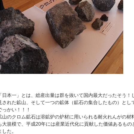
「日本一」とは、総産出量は群を抜いて国内最大だったそう！
見された鉱山、そして一つの鉱体（鉱石の集合したもの）とし
でっかい！！！
鉱山のクロム鉱石は溶鉱炉の炉材に用いられる耐火れんがの材
も大規模で、平成20年には産業近代化に貢献した価値あるもの
ました。