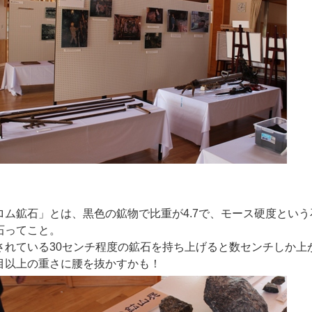
ロム鉱石」とは、黒色の鉱物で比重が4.7で、モース硬度という
石ってこと。
されている30センチ程度の鉱石を持ち上げると数センチしか上
目以上の重さに腰を抜かすかも！