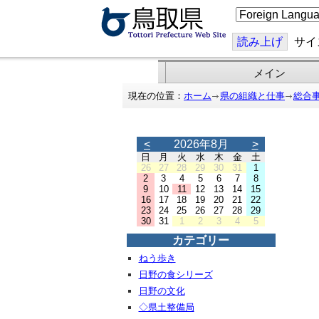
こ
の
ペ
ー
読み上げ
サイ
ジ
を
翻
メイン
訳
す
現在の位置：
ホーム
県の組織と仕事
総合
る
<
2026年8月
>
日
月
火
水
木
金
土
26
27
28
29
30
31
1
2
3
4
5
6
7
8
9
10
11
12
13
14
15
16
17
18
19
20
21
22
23
24
25
26
27
28
29
30
31
1
2
3
4
5
カテゴリー
ねう歩き
日野の食シリーズ
日野の文化
◇県土整備局