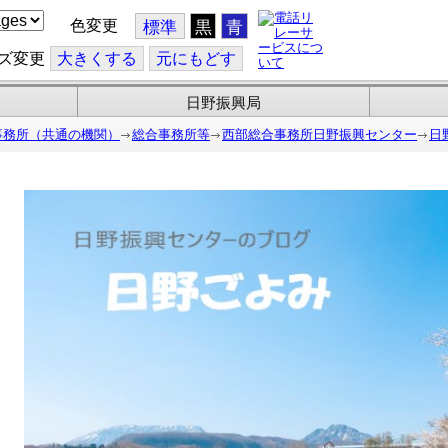
色変更
標準
黒
青
ズ変更
大
きくする
元
にもどす
日野振興局
事務所（共通の機関）
総合事務所等
西部総合事務所日野振興センター
日