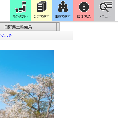
県外の方へ
分野で探す
組織で探す
防災 緊急
メニュー
日野県土整備局
野ごよみ