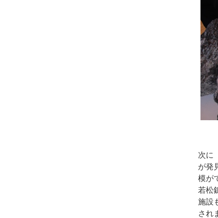
次に
が発
模が
若松
施設
され