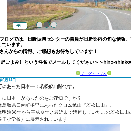
停止
ブログでは、日野振興センターの職員が日野郡内の旬な情報、
しています。
さんからの情報、ご感想もお待ちしています！
よみ】という件名でメールしてください＞＞hino-shinkou@pref.
ブログトップへ
2年6月14日
町にあった日本一！若松鉱山跡です。
町に日本一があったのをご存知ですか？
は鳥取県日南町多里にあったクロム鉱山『若松鉱山』。
は明治38年から平成８年と最近まで活躍していたこの若松鉱山
多里小学校）に展示されています。