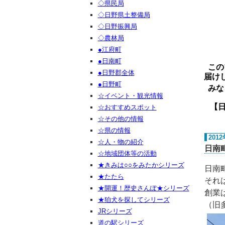
◇県民局
◇日野県土整備局
◇日野振興局
◇農林局
●江府町
●日南町
この
●日野郡全体
届け
●日野町
みな
☆イベント・観光情報
【日野ご
☆おすすめスポット
☆その他の情報
☆県の情報
201
☆人・物の紹介
日南
☆地域団体等の活動
★きみは○○をみたかシリーズ
日南
★たたら
それ
★開運！歴史さんぽ★シリーズ
創業
★狛犬を探してシリーズ
（旧
JRシリーズ
道の駅シリーズ