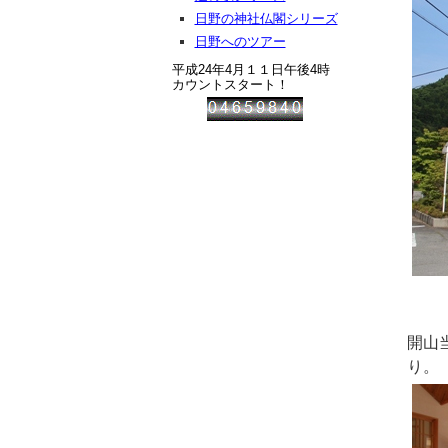
日野の神社仏閣シリーズ
日野へのツアー
平成24年4月１１日午後4時
カウントスタート！
開山
り。