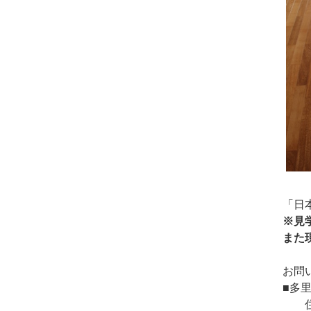
「日
※見
また
お問
■多
住所