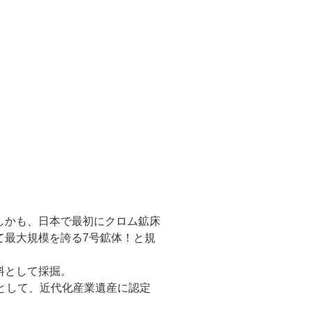
しかも、日本で最初にクロム鉱床
て最大規模を誇る7号鉱体！と規
料として採掘。
として、近代化産業遺産に認定