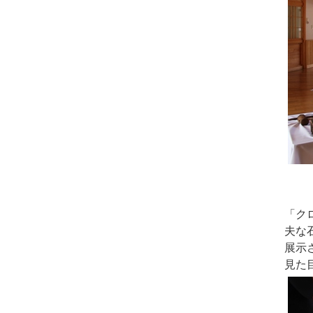
「ク
夫な
展示
見た