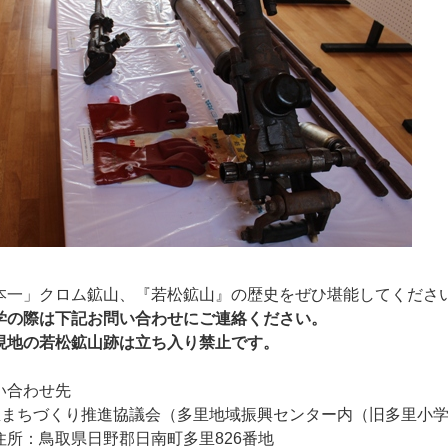
本一」クロム鉱山、『若松鉱山』の歴史をぜひ堪能してくださ
学の際は下記お問い合わせにご連絡ください。
現地の若松鉱山跡は立ち入り禁止です。
い合わせ先
里まちづくり推進協議会（多里地域振興センター内（旧多里小
：鳥取県日野郡日南町多里826番地