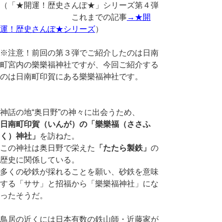
（「★開運！歴史さんぽ★」シリーズ第４弾
これまでの記事
→★開
運！歴史さんぽ★シリーズ
）
※注意！前回の第３弾でご紹介したのは日南
町宮内の樂樂福神社ですが、今回ご紹介する
のは日南町印賀にある樂樂福神社です。
神話の地“奥日野”の神々に出会うため、
日南町印賀（いんが）の「樂樂福（ささふ
く）神社」
を訪ねた。
この神社は奥日野で栄えた
「たたら製鉄」
の
歴史に関係している。
多くの砂鉄が採れることを願い、砂鉄を意味
する「ササ」と招福から「樂樂福神社」にな
ったそうだ。
鳥居の近くには日本有数の鉄山師・近藤家が