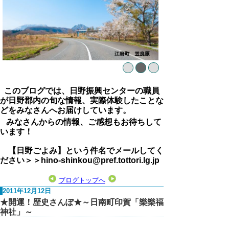
このブログでは、日野振興センターの職員
が日野郡内の旬な情報、実際体験したことな
どをみなさんへお届けしています。
みなさんからの情報、ご感想もお待ちして
います！
【日野ごよみ】という件名でメールしてく
ださい＞＞hino-shinkou@pref.tottori.lg.jp
ブログトップへ
2011年12月12日
★開運！歴史さんぽ★～日南町印賀「樂樂福
神社」～