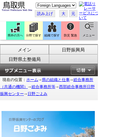
こ
の
ペ
読み上げ
大
元
ー
ジ
を
翻
訳
県外の方へ
分野で探す
組織で探す
防災 緊急
メニュー
す
る
メイン
日野振興局
日野県土整備局
現在の位置：
ホーム
県の組織と仕事
総合事務所
（共通の機関）
総合事務所等
西部総合事務所日野
振興センター
日野ごよみ